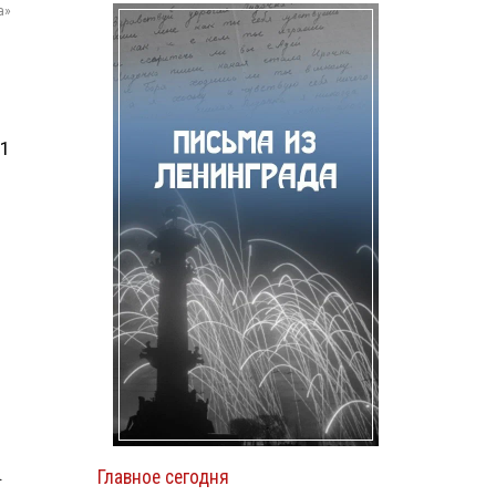
а»
61
.
.
Главное сегодня