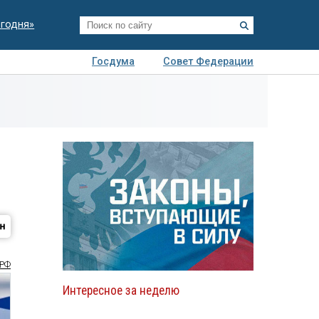
егодня»
Госдума
Совет Федерации
я
Авто
Недвижимость
Технологии
иза
РФ
Интересное за неделю