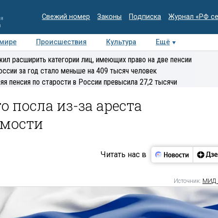
Свежий номер
Законы
Подписка
Журнал «РФ с
ия
и
 мире
Происшествия
Культура
Ещё
Медиацентр
Интервью
Колумнисты
Делова
ил расширить категории лиц, имеющих право на две пенсии
эксперт
оссии за год стало меньше на 409 тысяч человек
яя пенсия по старости в России превысила 27,2 тысячи
 посла из-за ареста
имости
Читать нас в
Источник:
МИД 