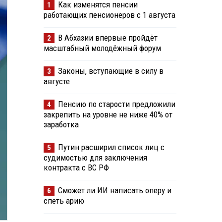
Как изменятся пенсии
1
работающих пенсионеров с 1 августа
В Абхазии впервые пройдёт
2
масштабный молодёжный форум
Законы, вступающие в силу в
3
августе
Пенсию по старости предложили
4
закрепить на уровне не ниже 40% от
заработка
Путин расширил список лиц с
5
судимостью для заключения
контракта с ВС РФ
Сможет ли ИИ написать оперу и
6
спеть арию