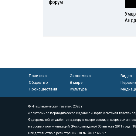
форум
Умер
Андр
Политика
Экономика
Видео
Общество
В мире
Персон
Происшествия
Культура
Медиац
© «Парламентская газета», 2026 г.
Электронное периодическое издание «Парламентская газета» за
Федеральной службе по надзору в сфере связи, информационных
массовых коммуникаций (Роскомнадзор) 05 августа 2011 года. 1
Свидетельство о регистрации Эл № ФС77-46097