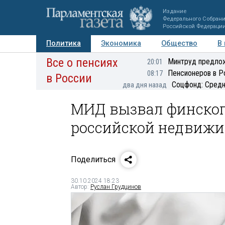
Издание
Федерального Собран
Российской Федераци
Политика
Экономика
Общество
В
Все о пенсиях
Фото
Авторы
Персоны
Мнения
Регионы
Минтруд предлож
20:01
Пенсионеров в Р
08:17
в России
Соцфонд: Средн
два дня назад
МИД вызвал финского
российской недвиж
Поделиться
30.10.2024 18:23
Автор:
Руслан Грудцинов