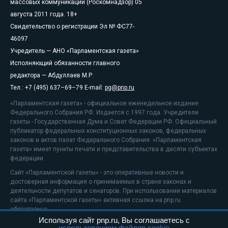
массовых коммуникаций (Роскомнадзор) 05
августа 2011 года. 18+
Свидетельство о регистрации Эл № ФС77-
46097
Учредитель — АНО «Парламентская газета»
Исполняющий обязанности главного
редактора — Абдуллаев М.Р.
Тел.: +7 (495) 637–69–79 E-mail:
pg@pnp.ru
«Парламентская газета» - официальное еженедельное издание
Федерального Собрания РФ. Издается с 1997 года. Учредители
газеты - Государственная Дума и Совет Федерации РФ. Официальный
публикатор федеральных конституционных законов, федеральных
законов и актов палат Федерального Собрания. «Парламентская
газета» имеет пункты печати и представительства в десяти субъектах
федерации.
Сайт «Парламентской газеты» - это оперативные новости и
достоверная информация о принимаемых в стране законах и
деятельности депутатов и сенаторов. При использовании материалов
сайта «Парламентской газеты» активная ссылка на pnp.ru
обязательна.
Используя сайт pnp.ru, Вы соглашаетесь с
На информационном ресурсе применяются
рекомендательные
использованием файлов cookie