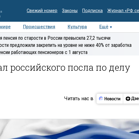
Свежий номер
Законы
Подписка
Журнал «РФ с
ия
и
 мире
Происшествия
Культура
Ещё
Медиацентр
Интервью
Колумнисты
Делова
я пенсия по старости в России превысила 27,2 тысячи
эксперт
ости предложили закрепить на уровне не ниже 40% от заработка
енсии работающих пенсионеров с 1 августа
 российского посла по делу
Читать нас в