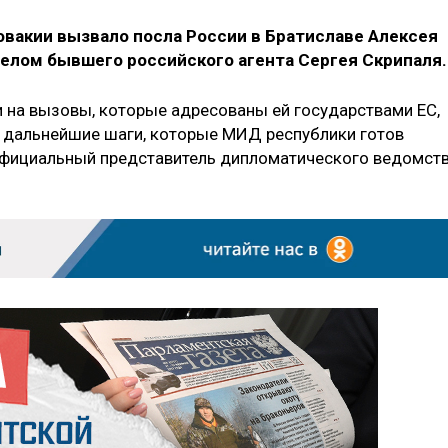
вакии вызвало посла России в Братиславе Алексея
делом бывшего российского агента Сергея Скрипаля.
ии на вызовы, которые адресованы ей государствами ЕС,
а дальнейшие шаги, которые МИД республики готов
 официальный представитель дипломатического ведомст