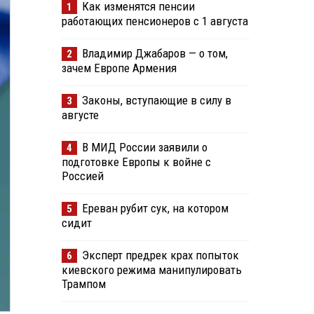
Как изменятся пенсии
1
работающих пенсионеров с 1 августа
Владимир Джабаров — о том,
2
зачем Европе Армения
Законы, вступающие в силу в
3
августе
В МИД России заявили о
4
подготовке Европы к войне с
Россией
Ереван рубит сук, на котором
5
сидит
Эксперт предрек крах попыток
6
киевского режима манипулировать
Трампом