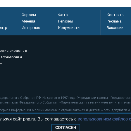
Опросы
Фото
Контакты
ы
Мнения
Регионы
Реклама
ентр
Интервью
Колумнисты
Вакансии
регистрировано в
 технологий и
8+
.
дерального Собрания РФ. Издается с 1997 года. Учредители газеты - Государств
ктов палат Федерального Собрания. «Парламентская газета» имеет пункты печати
оверная информация о принимаемых в стране законах и деятельности депутатов и
льзуя сайт pnp.ru, Вы соглашаетесь с
использованием файлов c
ехнологии
СОГЛАСЕН