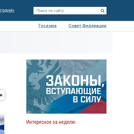
егодня»
Госдума
Совет Федерации
я
Авто
Недвижимость
Технологии
иза
Интересное за неделю