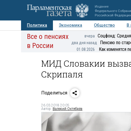
Издание
Федерального Собран
Российской Федераци
Политика
Экономика
Общество
В
Все о пенсиях
Фото
Авторы
Персоны
Мнения
Регионы
Соцфонд: Средня
вчера
Пенсию по стар
два дня назад
в России
Как изменятся п
01.08.2026
МИД Словакии вызвал
Скрипаля
Поделиться
26.03.2018 20:05
Автор:
Валерий Октябрёв