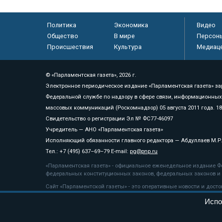
Политика
Экономика
Видео
Общество
В мире
Персон
Происшествия
Культура
Медиац
© «Парламентская газета», 2026 г.
Электронное периодическое издание «Парламентская газета» за
Федеральной службе по надзору в сфере связи, информационных
массовых коммуникаций (Роскомнадзор) 05 августа 2011 года. 1
Свидетельство о регистрации Эл № ФС77-46097
Учредитель — АНО «Парламентская газета»
Исполняющий обязанности главного редактора — Абдуллаев М.Р
Тел.: +7 (495) 637–69–79 E-mail:
pg@pnp.ru
«Парламентская газета» - официальное еженедельное издание Фе
федеральных конституционных законов, федеральных законов и а
Сайт «Парламентской газеты» - это оперативные новости и дост
«Парламентской газеты» активная ссылка на pnp.ru обязательна.
Испо
На информационном ресурсе применяются
рекомендательные т
Положение о защите персональных данных