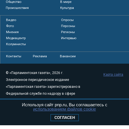
Общество
В мире
Происшествия
Культура
Видео
Опросы
Фото
Персоны
Мнения
Регионы
Медиацентр
Интервью
Колумнисты
Контакты
Реклама
Вакансии
© «Парламентская газета», 2026 г.
Карта сайта
Электронное периодическое издание
«Парламентская газета» зарегистрировано в
Федеральной службе по надзору в сфере
связи, информационных технологий и
Используя сайт pnp.ru, Вы соглашаетесь с
массовых коммуникаций (Роскомнадзор) 05
использованием файлов cookie
августа 2011 года. 18+
СОГЛАСЕН
Свидетельство о регистрации Эл № ФС77-
46097