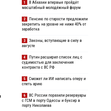
В Абхазии впервые пройдёт
1
масштабный молодёжный форум
Пенсию по старости предложили
2
закрепить на уровне не ниже 40% от
заработка
Законы, вступающие в силу в
3
августе
Путин расширил список лиц с
4
судимостью для заключения
контракта с ВС РФ
Сможет ли ИИ написать оперу и
5
спеть арию
ВС России поразили резервуары
6
л
с ГСМ в порту Одессы и буксир в
порту Николаева