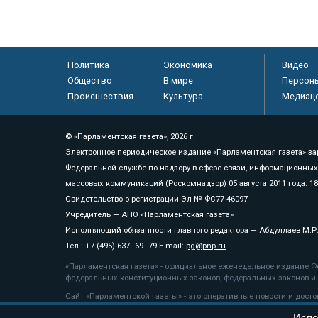
Политика
Экономика
Видео
Общество
В мире
Персон
Происшествия
Культура
Медиац
© «Парламентская газета», 2026 г.
Электронное периодическое издание «Парламентская газета» за
Федеральной службе по надзору в сфере связи, информационных
массовых коммуникаций (Роскомнадзор) 05 августа 2011 года. 1
Свидетельство о регистрации Эл № ФС77-46097
Учредитель — АНО «Парламентская газета»
Исполняющий обязанности главного редактора — Абдуллаев М.Р
Тел.: +7 (495) 637–69–79 E-mail:
pg@pnp.ru
«Парламентская газета» - официальное еженедельное издание Фе
федеральных конституционных законов, федеральных законов и а
Сайт «Парламентской газеты» - это оперативные новости и дост
«Парламентской газеты» активная ссылка на pnp.ru обязательна.
Испо