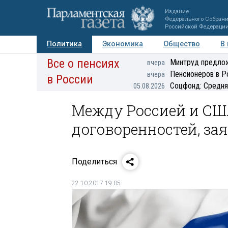
Издание
Федерального Собран
Российской Федераци
Политика
Экономика
Общество
В
Все о пенсиях
Фото
Авторы
Персоны
Мнения
Регионы
Минтруд предлож
вчера
Пенсионеров в Р
вчера
в России
Соцфонд: Средня
05.08.2026
Между Россией и США
договоренностей, за
Поделиться
22.10.2017 19:05