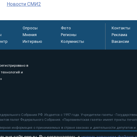
Новости СМИ2
Опросы
Фото
Контакты
ы
Мнения
Регионы
Реклама
ентр
Интервью
Колумнисты
Вакансии
регистрировано в
 технологий и
8+
.
дерального Собрания РФ. Издается с 1997 года. Учредители газеты - Государств
ктов палат Федерального Собрания. «Парламентская газета» имеет пункты печати
оверная информация о принимаемых в стране законах и деятельности депутатов и
льзуя сайт pnp.ru, Вы соглашаетесь с
использованием файлов c