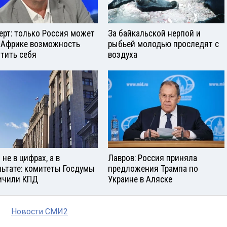
ерт: только Россия может
За байкальской нерпой и
 Африке возможность
рыбьей молодью проследят с
тить себя
воздуха
не в цифрах, а в
Лавров: Россия приняла
льтате: комитеты Госдумы
предложения Трампа по
ичили КПД
Украине в Аляске
Новости СМИ2