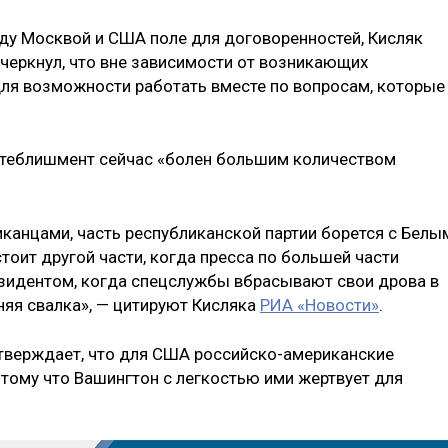
жду Москвой и США поле для договоренностей, Кисляк
одчеркнул, что вне зависимости от возникающих
ля возможности работать вместе по вопросам, которые
истеблишмент сейчас «болен большим количеством
канцами, часть республиканской партии борется с Белы
оит другой части, когда пресса по большей части
езидентом, когда спецслужбы вбрасывают свои дрова в
нняя свалка», — цитируют Кисляка
РИА «Новости»
.
дтверждает, что для США российско-американские
отому что Вашингтон с легкостью ими жертвует для