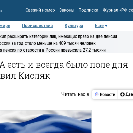
Свежий номер
Законы
Подписка
Журнал «РФ с
ия
и
 мире
Происшествия
Культура
Ещё
Медиацентр
Интервью
Колумнисты
Делова
ил расширить категории лиц, имеющих право на две пенсии
эксперт
оссии за год стало меньше на 409 тысяч человек
я пенсия по старости в России превысила 27,2 тысячи
 есть и всегда было поле для
явил Кисляк
Читать нас в