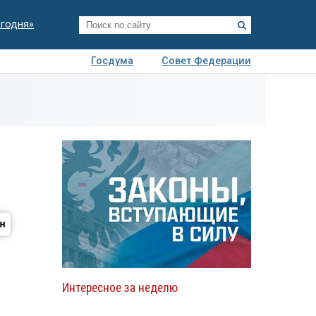
егодня»
Госдума
Совет Федерации
я
Авто
Недвижимость
Технологии
иза
Интересное за неделю