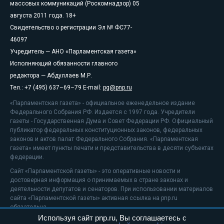
массовых коммуникаций (Роскомнадзор) 05
августа 2011 года. 18+
Свидетельство о регистрации Эл № ФС77-
46097
Учредитель — АНО «Парламентская газета»
Исполняющий обязанности главного
редактора — Абдуллаев М.Р.
Тел.: +7 (495) 637–69–79 E-mail:
pg@pnp.ru
«Парламентская газета» - официальное еженедельное издание
Федерального Собрания РФ. Издается с 1997 года. Учредители
газеты - Государственная Дума и Совет Федерации РФ. Официальный
публикатор федеральных конституционных законов, федеральных
законов и актов палат Федерального Собрания. «Парламентская
газета» имеет пункты печати и представительства в десяти субъектах
федерации.
Сайт «Парламентской газеты» - это оперативные новости и
достоверная информация о принимаемых в стране законах и
деятельности депутатов и сенаторов. При использовании материалов
сайта «Парламентской газеты» активная ссылка на pnp.ru
обязательна.
Используя сайт pnp.ru, Вы соглашаетесь с
На информационном ресурсе применяются
рекомендательные