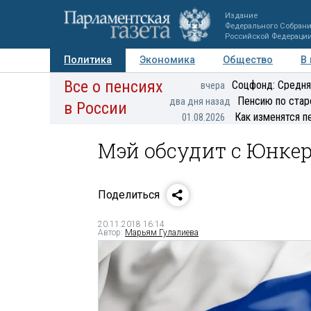
Издание
Федерального Собран
Российской Федераци
Политика
Экономика
Общество
В
Все о пенсиях
Фото
Авторы
Персоны
Мнения
Регионы
Соцфонд: Средня
вчера
Пенсию по стар
два дня назад
в России
Как изменятся п
01.08.2026
Мэй обсудит с Юнкер
Поделиться
20.11.2018 16:14
Автор:
Марьям Гулалиева