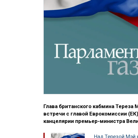
Глава британского кабмина Тереза 
встречи с главой Еврокомиссии (ЕК
канцелярии премьер-министра Вели
Над Терезой Мэй н