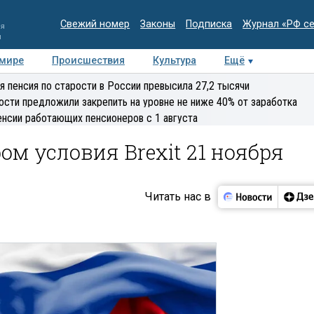
Свежий номер
Законы
Подписка
Журнал «РФ с
ия
и
 мире
Происшествия
Культура
Ещё
Медиацентр
Интервью
Колумнисты
Делова
я пенсия по старости в России превысила 27,2 тысячи
эксперт
ости предложили закрепить на уровне не ниже 40% от заработка
енсии работающих пенсионеров с 1 августа
ом условия Brexit 21 ноября
Читать нас в