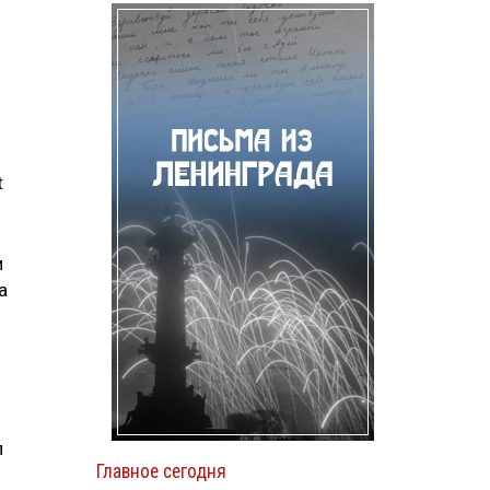
t
и
а
л
Главное сегодня