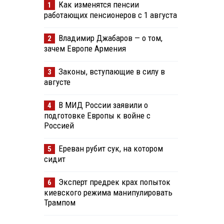
Как изменятся пенсии
1
работающих пенсионеров с 1 августа
Владимир Джабаров — о том,
2
зачем Европе Армения
Законы, вступающие в силу в
3
августе
В МИД России заявили о
4
подготовке Европы к войне с
Россией
Ереван рубит сук, на котором
5
сидит
Эксперт предрек крах попыток
6
киевского режима манипулировать
Трампом