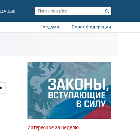
егодня»
Госдума
Совет Федерации
я
Авто
Недвижимость
Технологии
иза
Интересное за неделю