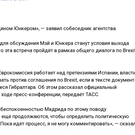
дином Юнкером», — заявил собеседник агентства.
для обсуждения Мэй и Юнкера станут условия выхода
о эта встреча пройдёт в рамках общего диалога по Brexi
 Еврокомиссия работает над претензиями Испании, власт
ать против соглашения по Brexit, если в тексте документ
еся Гибралтара. Об этом рассказал официальный
 ходе пресс-конференции, передаёт ТАСС.
 обеспокоенностью Мадрида по этому поводу.
ё ещё продолжаются, чтобы определить политическую
ока идёт процесс, я не могу комментировать», — сказа