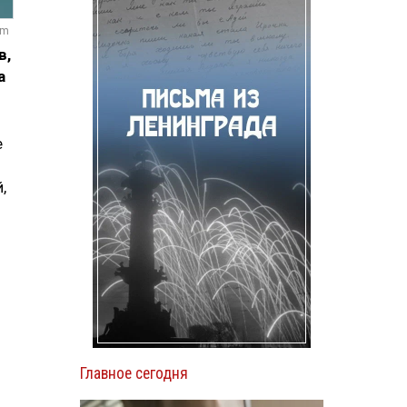
om
в,
а
.
е
,
Главное сегодня