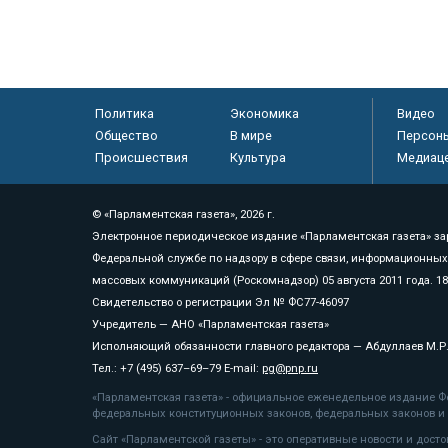
Политика
Экономика
Видео
Общество
В мире
Персон
Происшествия
Культура
Медиац
© «Парламентская газета», 2026 г.
Электронное периодическое издание «Парламентская газета» за
Федеральной службе по надзору в сфере связи, информационных
массовых коммуникаций (Роскомнадзор) 05 августа 2011 года. 1
Свидетельство о регистрации Эл № ФС77-46097
Учредитель — АНО «Парламентская газета»
Исполняющий обязанности главного редактора — Абдуллаев М.Р
Тел.: +7 (495) 637–69–79 E-mail:
pg@pnp.ru
«Парламентская газета» - официальное еженедельное издание Фе
федеральных конституционных законов, федеральных законов и а
Сайт «Парламентской газеты» - это оперативные новости и дост