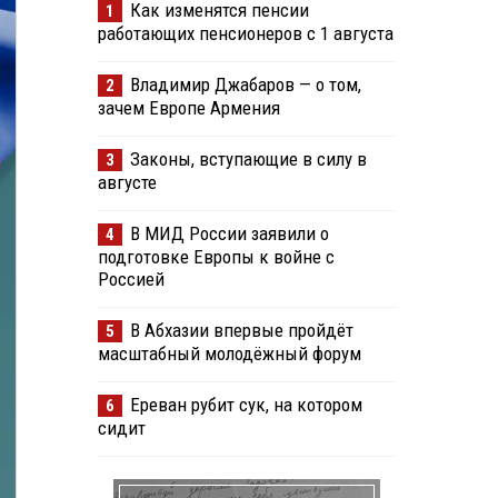
Как изменятся пенсии
1
работающих пенсионеров с 1 августа
Владимир Джабаров — о том,
2
зачем Европе Армения
Законы, вступающие в силу в
3
августе
В МИД России заявили о
4
подготовке Европы к войне с
Россией
В Абхазии впервые пройдёт
5
масштабный молодёжный форум
Ереван рубит сук, на котором
6
сидит