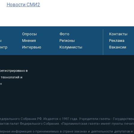
Новости СМИ2
Опросы
Фото
Контакты
ы
Мнения
Регионы
Реклама
ентр
Интервью
Колумнисты
Вакансии
регистрировано в
 технологий и
8+
.
дерального Собрания РФ. Издается с 1997 года. Учредители газеты - Государств
ктов палат Федерального Собрания. «Парламентская газета» имеет пункты печати
оверная информация о принимаемых в стране законах и деятельности депутатов и