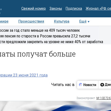
Свежий номер
Законы
Подписка
Журнал «РФ с
ия
и
 мире
Происшествия
Культура
Ещё
Медиацентр
Интервью
Колумнисты
Делова
оссии за год стало меньше на 409 тысяч человек
эксперт
яя пенсия по старости в России превысила 27,2 тысячи
сти предложили закрепить на уровне не ниже 40% от заработка
латы получат больше
рации 23 июня 2021 года
Читать нас в
Законопроект:
№ 102726