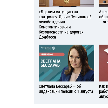
«Держим ситуацию на
Алек
контроле»: Денис Пушилин об
обра
освобождении
— эт
Константиновки и
безопасности на дорогах
Донбасса
Светлана Бессараб — об
Как 
индексации пенсий с 1 августа
рабо
авгу