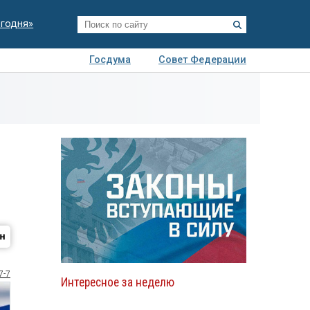
егодня»
Госдума
Совет Федерации
я
Авто
Недвижимость
Технологии
иза
7-7
Интересное за неделю