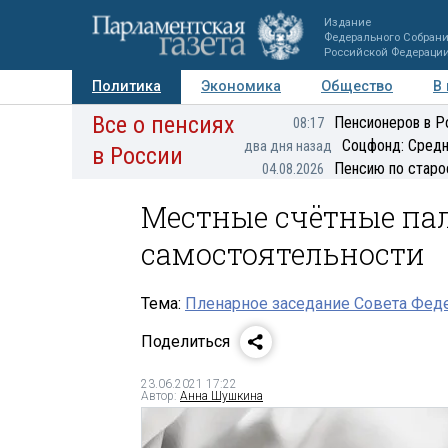
Издание
Федерального Собран
Российской Федераци
Политика
Экономика
Общество
В
Все о пенсиях
Фото
Авторы
Персоны
Мнения
Регионы
Пенсионеров в Р
08:17
Соцфонд: Средн
два дня назад
в России
Пенсию по старо
04.08.2026
Местные счётные па
самостоятельности
Тема:
Пленарное заседание Совета Феде
Поделиться
23.06.2021 17:22
Автор:
Анна Шушкина