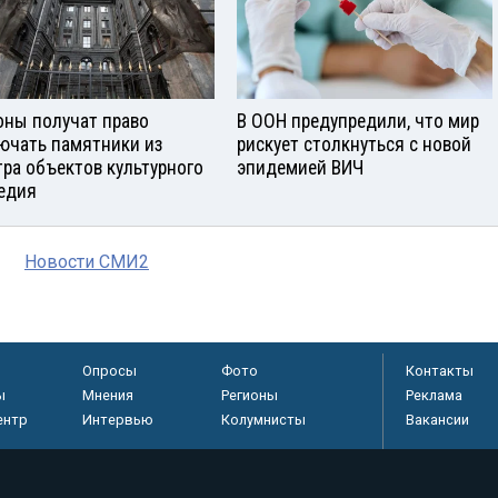
оны получат право
В ООН предупредили, что мир
ючать памятники из
рискует столкнуться с новой
тра объектов культурного
эпидемией ВИЧ
едия
Новости СМИ2
Опросы
Фото
Контакты
ы
Мнения
Регионы
Реклама
ентр
Интервью
Колумнисты
Вакансии