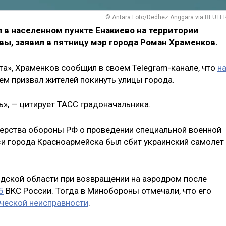
© Antara Foto/Dedhez Anggara via REUTE
л в населенном пункте Енакиево на территории
ы, заявил в пятницу мэр города Роман Храменков.
та», Храменков сообщил в своем Telegram-канале, что
н
 чем призвал жителей покинуть улицы города.
ь», — цитирует ТАСС градоначальника.
терства обороны РФ о проведении специальной военной
зи города Красноармейска был сбит украинский самолет
одской области при возвращении на аэродром после
5
ВКС России. Тогда в Минобороны отмечали, что его
ической неисправности
.