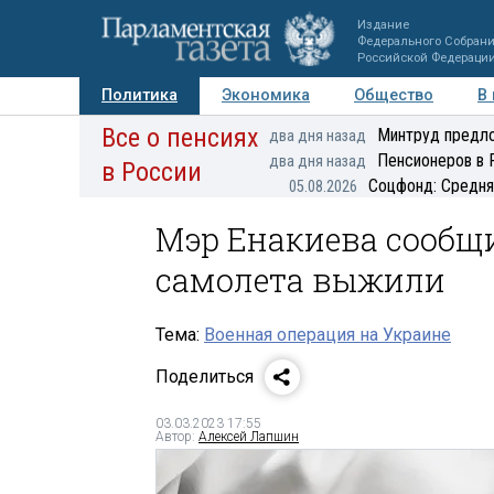
Издание
Федерального Собран
Российской Федераци
Политика
Экономика
Общество
В
Все о пенсиях
Фото
Авторы
Персоны
Мнения
Регионы
Минтруд предло
два дня назад
Пенсионеров в 
два дня назад
в России
Соцфонд: Средня
05.08.2026
Мэр Енакиева сообщ
самолета выжили
Тема:
Военная операция на Украине
Поделиться
03.03.2023 17:55
Автор:
Алексей Лапшин