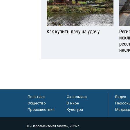
Как купить дачу на удачу
Реги
искл
реес
насл
Политика
Экономика
Видео
Общество
В мире
Персон
Происшествия
Культура
Медиац
© «Парламентская газета», 2026 г.