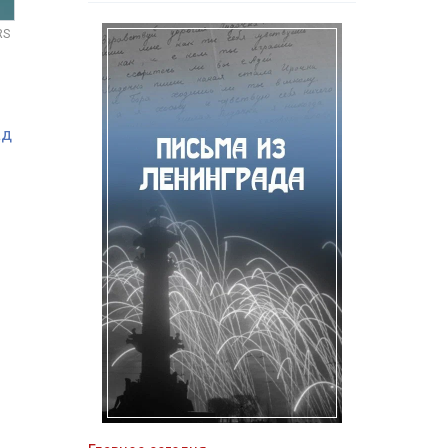
RS
ад