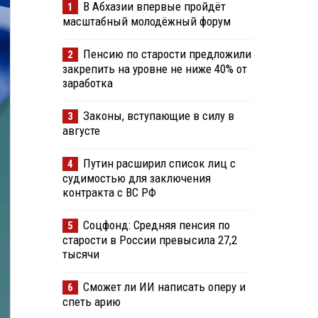
В Абхазии впервые пройдёт
1
масштабный молодёжный форум
Пенсию по старости предложили
2
закрепить на уровне не ниже 40% от
заработка
Законы, вступающие в силу в
3
августе
Путин расширил список лиц с
4
судимостью для заключения
контракта с ВС РФ
Соцфонд: Средняя пенсия по
5
старости в России превысила 27,2
тысячи
Сможет ли ИИ написать оперу и
6
спеть арию