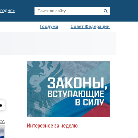
егодня»
Госдума
Совет Федерации
я
Авто
Недвижимость
Технологии
иза
СС
Интересное за неделю