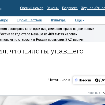
Свежий номер
Законы
Подписка
Журнал «РФ с
ия
и
 мире
Происшествия
Культура
Ещё
Медиацентр
Интервью
Колумнисты
Делова
жил расширить категории лиц, имеющих право на две пенсии
эксперт
России за год стало меньше на 409 тысяч человек
я пенсия по старости в России превысила 27,2 тысячи
ил, что пилоты упавшего
Читать нас в
Источник:
ТА