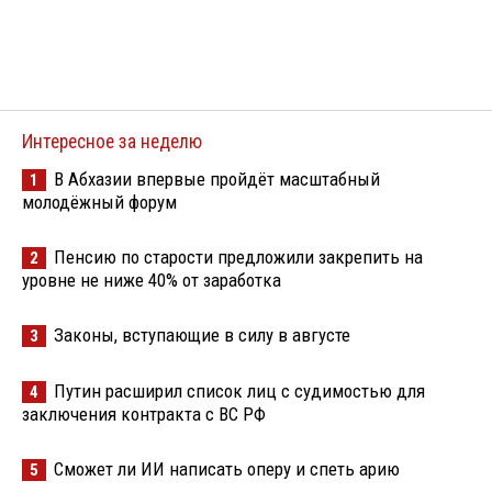
Интересное за неделю
В Абхазии впервые пройдёт масштабный
1
молодёжный форум
Пенсию по старости предложили закрепить на
2
уровне не ниже 40% от заработка
Законы, вступающие в силу в августе
3
Путин расширил список лиц с судимостью для
4
заключения контракта с ВС РФ
Сможет ли ИИ написать оперу и спеть арию
5