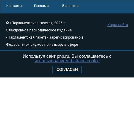
Контакты
Реклама
Вакансии
© «Парламентская газета», 2026 г.
Карта сайта
Электронное периодическое издание
«Парламентская газета» зарегистрировано в
Федеральной службе по надзору в сфере
связи, информационных технологий и
Используя сайт pnp.ru, Вы соглашаетесь с
массовых коммуникаций (Роскомнадзор) 05
использованием файлов cookie
августа 2011 года. 18+
СОГЛАСЕН
Свидетельство о регистрации Эл № ФС77-
46097
Учредитель — АНО «Парламентская газета»
Исполняющий обязанности главного
редактора — Абдуллаев М.Р.
Тел.: +7 (495) 637–69–79 E-mail:
pg@pnp.ru
«Парламентская газета» - официальное еженедельное издание
Федерального Собрания РФ. Издается с 1997 года. Учредители
газеты - Государственная Дума и Совет Федерации РФ. Официальный