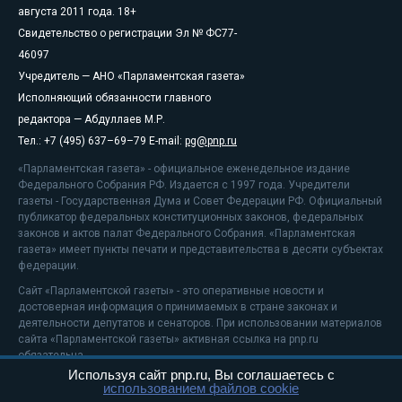
августа 2011 года. 18+
Свидетельство о регистрации Эл № ФС77-
46097
Учредитель — АНО «Парламентская газета»
Исполняющий обязанности главного
редактора — Абдуллаев М.Р.
Тел.: +7 (495) 637–69–79 E-mail:
pg@pnp.ru
«Парламентская газета» - официальное еженедельное издание
Федерального Собрания РФ. Издается с 1997 года. Учредители
газеты - Государственная Дума и Совет Федерации РФ. Официальный
публикатор федеральных конституционных законов, федеральных
законов и актов палат Федерального Собрания. «Парламентская
газета» имеет пункты печати и представительства в десяти субъектах
федерации.
Сайт «Парламентской газеты» - это оперативные новости и
достоверная информация о принимаемых в стране законах и
деятельности депутатов и сенаторов. При использовании материалов
сайта «Парламентской газеты» активная ссылка на pnp.ru
обязательна.
Используя сайт pnp.ru, Вы соглашаетесь с
На информационном ресурсе применяются
рекомендательные
использованием файлов cookie
технологии