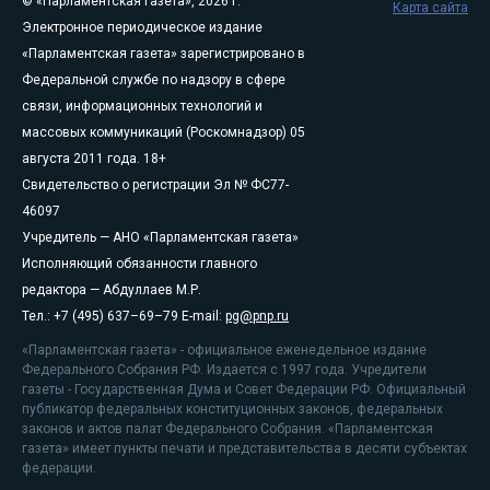
© «Парламентская газета», 2026 г.
Карта сайта
Электронное периодическое издание
«Парламентская газета» зарегистрировано в
Федеральной службе по надзору в сфере
связи, информационных технологий и
массовых коммуникаций (Роскомнадзор) 05
августа 2011 года. 18+
Свидетельство о регистрации Эл № ФС77-
46097
Учредитель — АНО «Парламентская газета»
Исполняющий обязанности главного
редактора — Абдуллаев М.Р.
Тел.: +7 (495) 637–69–79 E-mail:
pg@pnp.ru
«Парламентская газета» - официальное еженедельное издание
Федерального Собрания РФ. Издается с 1997 года. Учредители
газеты - Государственная Дума и Совет Федерации РФ. Официальный
публикатор федеральных конституционных законов, федеральных
законов и актов палат Федерального Собрания. «Парламентская
газета» имеет пункты печати и представительства в десяти субъектах
федерации.