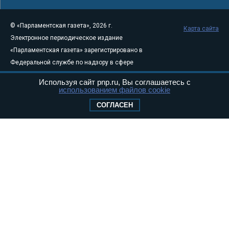
© «Парламентская газета», 2026 г.
Карта сайта
Электронное периодическое издание
«Парламентская газета» зарегистрировано в
Федеральной службе по надзору в сфере
связи, информационных технологий и
Используя сайт pnp.ru, Вы соглашаетесь с
массовых коммуникаций (Роскомнадзор) 05
использованием файлов cookie
августа 2011 года. 18+
СОГЛАСЕН
Свидетельство о регистрации Эл № ФС77-
46097
Учредитель — АНО «Парламентская газета»
Исполняющий обязанности главного
редактора — Абдуллаев М.Р.
Тел.: +7 (495) 637–69–79 E-mail:
pg@pnp.ru
«Парламентская газета» - официальное еженедельное издание
Федерального Собрания РФ. Издается с 1997 года. Учредители
газеты - Государственная Дума и Совет Федерации РФ. Официальный
публикатор федеральных конституционных законов, федеральных
законов и актов палат Федерального Собрания. «Парламентская