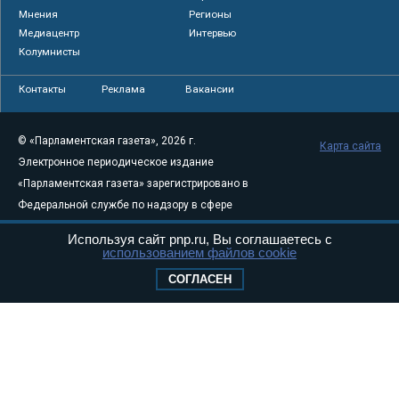
Мнения
Регионы
Медиацентр
Интервью
Колумнисты
Контакты
Реклама
Вакансии
© «Парламентская газета», 2026 г.
Карта сайта
Электронное периодическое издание
«Парламентская газета» зарегистрировано в
Федеральной службе по надзору в сфере
связи, информационных технологий и
Используя сайт pnp.ru, Вы соглашаетесь с
массовых коммуникаций (Роскомнадзор) 05
использованием файлов cookie
августа 2011 года. 18+
СОГЛАСЕН
Свидетельство о регистрации Эл № ФС77-
46097
Учредитель — АНО «Парламентская газета»
Исполняющий обязанности главного
редактора — Абдуллаев М.Р.
Тел.: +7 (495) 637–69–79 E-mail:
pg@pnp.ru