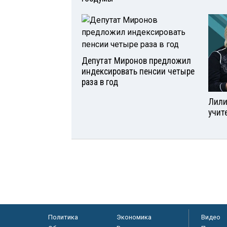
Депутат Миронов предложил
индексировать пенсии четыре
раза в год
Лили
учит
Политика
Экономика
Видео