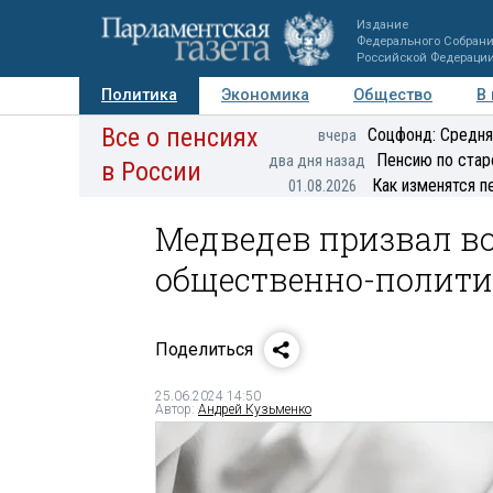
Издание
Федерального Собран
Российской Федераци
Политика
Экономика
Общество
В
Все о пенсиях
Фото
Авторы
Персоны
Мнения
Регионы
Соцфонд: Средня
вчера
Пенсию по стар
два дня назад
в России
Как изменятся п
01.08.2026
Медведев призвал во
общественно-полит
Поделиться
25.06.2024 14:50
Автор:
Андрей Кузьменко