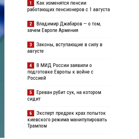
Как изменятся пенсии
1
работающих пенсионеров с 1 августа
Владимир Джабаров — о том,
2
зачем Европе Армения
Законы, вступающие в силу в
3
августе
В МИД России заявили о
4
подготовке Европы к войне с
Россией
Ереван рубит сук, на котором
5
сидит
Эксперт предрек крах попыток
6
киевского режима манипулировать
Трампом