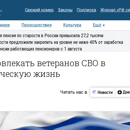
Свежий номер
Законы
Подписка
Журнал «РФ с
ия
и
 мире
Происшествия
Культура
Ещё
Медиацентр
Интервью
Колумнисты
Делова
я пенсия по старости в России превысила 27,2 тысячи
эксперт
ости предложили закрепить на уровне не ниже 40% от заработка
енсии работающих пенсионеров с 1 августа
влекать ветеранов СВО в
ическую жизнь
Читать нас в