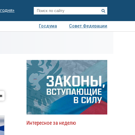
егодня»
Госдума
Совет Федерации
я
Авто
Недвижимость
Технологии
иза
Интересное за неделю