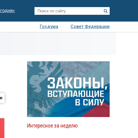
егодня»
Госдума
Совет Федерации
я
Авто
Недвижимость
Технологии
иза
Интересное за неделю