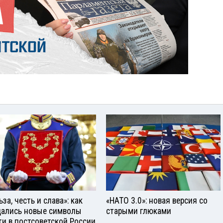
за, честь и слава»: как
«НАТО 3.0»: новая версия со
ались новые символы
старыми глюками
ти в постсоветской России