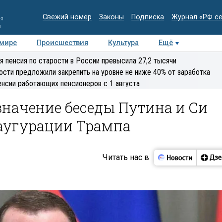
Свежий номер
Законы
Подписка
Журнал «РФ с
ия
и
 мире
Происшествия
Культура
Ещё
Медиацентр
Интервью
Колумнисты
Делова
я пенсия по старости в России превысила 27,2 тысячи
эксперт
ости предложили закрепить на уровне не ниже 40% от заработка
енсии работающих пенсионеров с 1 августа
начение беседы Путина и Си
аугурации Трампа
Читать нас в