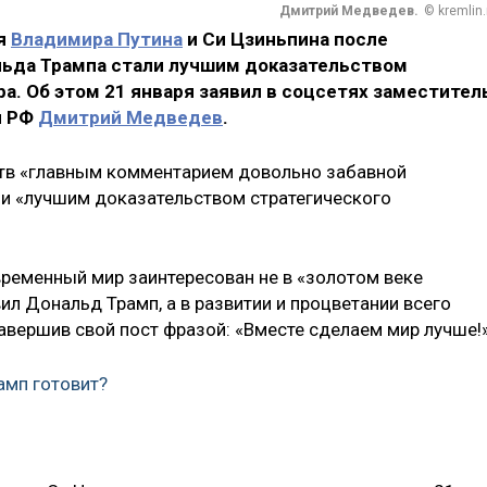
Дмитрий Медведев.
© kremlin.
ая
Владимира Путина
и Си Цзиньпина после
льда Трампа стали лучшим доказательством
. Об этом 21 января заявил в соцсетях заместител
и РФ
Дмитрий Медведев
.
ств «главным комментарием довольно забавной
 и «лучшим доказательством стратегического
временный мир заинтересован не в «золотом веке
вил Дональд Трамп, а в развитии и процветании всего
авершив свой пост фразой: «Вместе сделаем мир лучше!»
амп готовит?