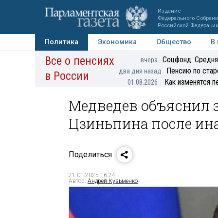
Издание
Федерального Собран
Российской Федераци
Политика
Экономика
Общество
В
Все о пенсиях
Фото
Авторы
Персоны
Мнения
Регионы
Соцфонд: Средня
вчера
Пенсию по стар
два дня назад
в России
Как изменятся п
01.08.2026
Медведев объяснил з
Цзиньпина после ин
Поделиться
21.01.2025 16:24
Автор:
Андрей Кузьменко