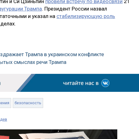
утин и Си Цзиньпин
провели встречу по видеосвязи
21
аугурации Трампа
. Президент России назвал
таточными и указал на
стабилизирующую роль
делах.
раздражает Трампа в украинском конфликте
рытых смыслах речи Трампа
ения
безопасность
едев