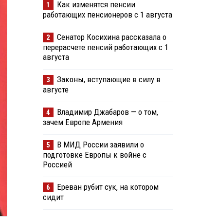
Как изменятся пенсии
1
работающих пенсионеров с 1 августа
Сенатор Косихина рассказала о
2
перерасчете пенсий работающих с 1
августа
Законы, вступающие в силу в
3
августе
Владимир Джабаров — о том,
4
зачем Европе Армения
В МИД России заявили о
5
подготовке Европы к войне с
Россией
Ереван рубит сук, на котором
6
сидит