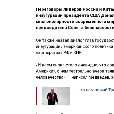
Переговоры лидеров России и Кит
инаугурации президента США Дона
многополярности современного мира
председателя Совета безопасност
Он также назвал диалог глав государ
инаугурации» американского политика
партнерства» РФ и КНР.
«И всем снова стало очевидно, что со
Америки», о чем театрально вчера зая
человечества», — написал Медведев, з
Что нам новый Тр