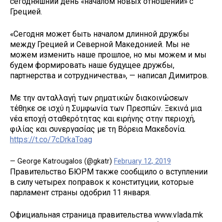
сегодняшний день «началом новых отношений» с
Грецией.
«Сегодня может быть началом длинной дружбы
между Грецией и Северной Македонией. Мы не
можем изменить наше прошлое, но мы можем и мы
будем формировать наше будущее дружбы,
партнерства и сотрудничества», — написал Димитров.
Με την ανταλλαγή των ρηματικών διακοινώσεων
τέθηκε σε ισχύ η Συμφωνία των Πρεσπών. Ξεκινά μια
νέα εποχή σταθερότητας και ειρήνης στην περιοχή,
φιλίας και συνεργασίας με τη Βόρεια Μακεδονία.
https://t.co/7cDrkaToag
— George Katrougalos (@gkatr)
February 12, 2019
Правительство БЮРМ также сообщило о вступлении
в силу четырех поправок к конституции, которые
парламент страны одобрил 11 января.
Официальная страница правительства www.vlada.mk