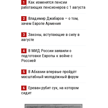
Как изменятся пенсии
1
работающих пенсионеров с 1 августа
Владимир Джабаров — о том,
2
зачем Европе Армения
Законы, вступающие в силу в
3
августе
В МИД России заявили о
4
подготовке Европы к войне с
Россией
В Абхазии впервые пройдёт
5
масштабный молодёжный форум
Ереван рубит сук, на котором
6
сидит