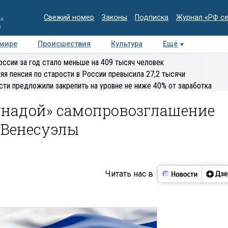
Свежий номер
Законы
Подписка
Журнал «РФ с
ия
и
 мире
Происшествия
Культура
Ещё
Медиацентр
Интервью
Колумнисты
Делова
оссии за год стало меньше на 409 тысяч человек
эксперт
яя пенсия по старости в России превысила 27,2 тысячи
сти предложили закрепить на уровне не ниже 40% от заработка
унадой» самопровозглашение
 Венесуэлы
Читать нас в