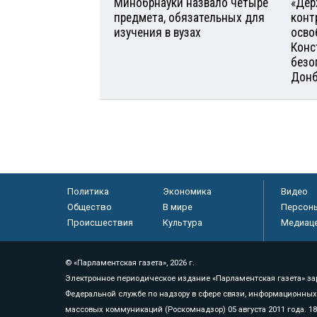
Минобрнауки назвало четыре
«Дер
предмета, обязательных для
конт
изучения в вузах
осво
Конс
безо
Донб
Политика
Экономика
Видео
Общество
В мире
Персон
Происшествия
Культура
Медиац
© «Парламентская газета», 2026 г.
Электронное периодическое издание «Парламентская газета» за
Федеральной службе по надзору в сфере связи, информационных
массовых коммуникаций (Роскомнадзор) 05 августа 2011 года. 1