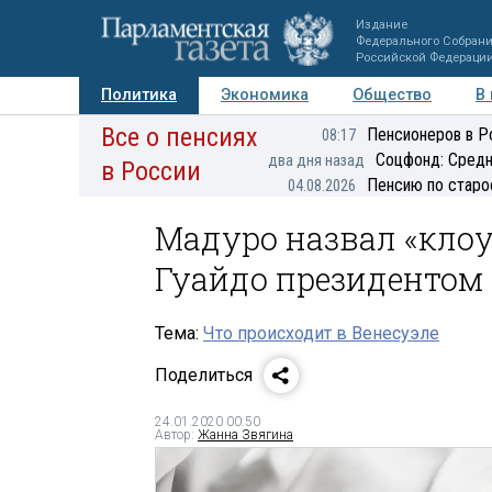
Издание
Федерального Собран
Российской Федераци
Политика
Экономика
Общество
В
Все о пенсиях
Фото
Авторы
Персоны
Мнения
Регионы
Пенсионеров в Р
08:17
Соцфонд: Средн
два дня назад
в России
Пенсию по старо
04.08.2026
Мадуро назвал «кло
Гуайдо президентом
Тема:
Что происходит в Венесуэле
Поделиться
24.01.2020 00:50
Автор:
Жанна Звягина