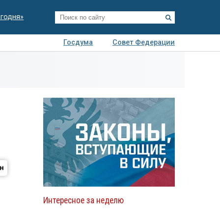
егодня»
Госдума
Совет Федерации
я
Авто
Недвижимость
Технологии
иза
Интересное за неделю