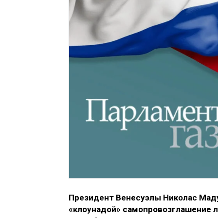
Президент Венесуэлы Николас Маду
«клоунадой» самопровозглашение л