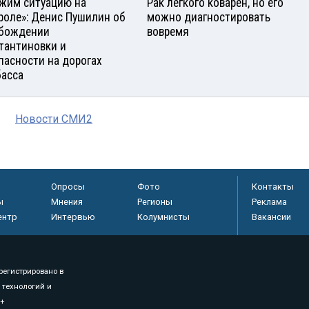
жим ситуацию на
Рак легкого коварен, но его
роле»: Денис Пушилин об
можно диагностировать
бождении
вовремя
тантиновки и
пасности на дорогах
асса
Новости СМИ2
Опросы
Фото
Контакты
ы
Мнения
Регионы
Реклама
ентр
Интервью
Колумнисты
Вакансии
регистрировано в
 технологий и
8+