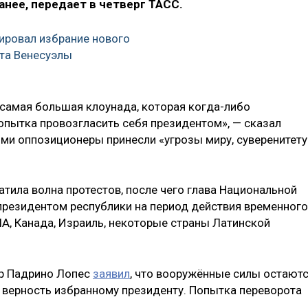
нее, передает в четверг ТАСС.
ровал избрание нового
та Венесуэлы
ь самая большая клоунада, которая когда-либо
опытка провозгласить себя президентом», — сказал
ми оппозиционеры принесли «угрозы миру, суверенитету
атила волна протестов, после чего глава Национальной
президентом республики на период действия временного
ША, Канада, Израиль, некоторые страны Латинской
р Падрино Лопес
заявил
, что вооружённые силы остают
т верность избранному президенту. Попытка переворота