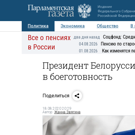
Издание
Федерального Собран
Российской Федераци
Политика
Экономика
Общество
В
Все о пенсиях
Фото
Авторы
Персоны
Мнения
Регионы
Соцфонд: Средн
два дня назад
Пенсию по старо
04.08.2026
в России
Как изменятся п
01.08.2026
Президент Белорусс
в боеготовность
Поделиться
18.08.2020 20:29
Автор:
Жанна Звягина