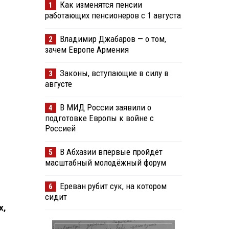
Как изменятся пенсии
1
работающих пенсионеров с 1 августа
Владимир Джабаров — о том,
2
зачем Европе Армения
Законы, вступающие в силу в
3
августе
В МИД России заявили о
4
подготовке Европы к войне с
Россией
В Абхазии впервые пройдёт
5
масштабный молодёжный форум
Ереван рубит сук, на котором
6
сидит
х,