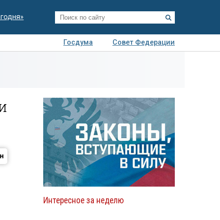
егодня»
Госдума
Совет Федерации
я
Авто
Недвижимость
Технологии
иза
и
Интересное за неделю