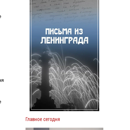
е
ня
е
Главное сегодня