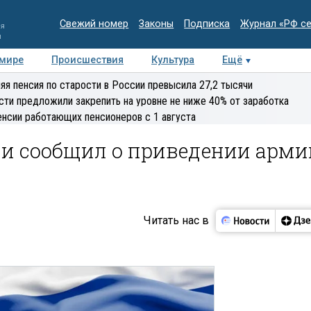
Свежий номер
Законы
Подписка
Журнал «РФ с
ия
и
 мире
Происшествия
Культура
Ещё
Медиацентр
Интервью
Колумнисты
Делова
яя пенсия по старости в России превысила 27,2 тысячи
эксперт
сти предложили закрепить на уровне не ниже 40% от заработка
енсии работающих пенсионеров с 1 августа
ии сообщил о приведении арми
Читать нас в