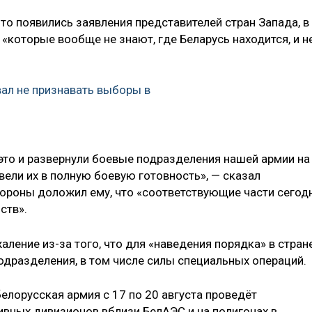
что появились заявления представителей стран Запада, в
 «которые вообще не знают, где Беларусь находится, и н
ал не признавать выборы в
 это и развернули боевые подразделения нашей армии на
ели их в полную боевую готовность», — сказал
бороны доложил ему, что «соответствующие части сегод
ств».
ление из-за того, что для «наведения порядка» в стран
дразделения, в том числе силы специальных операций.
белорусская армия с 17 по 20 августа проведёт
ивных дивизионов вблизи БелАЭС и на полигонах в