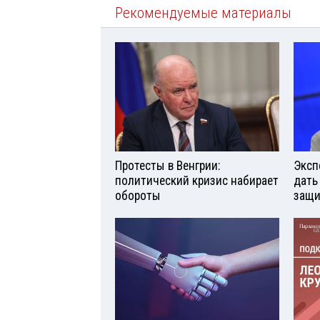
Рекомендуемые материалы
Протесты в Венгрии:
Эксп
политический кризис набирает
дать
обороты
защи