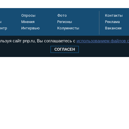
Опросы
Фото
Контакты
ы
Мнения
Регионы
Реклама
ентр
Интервью
Колумнисты
Вакансии
льзуя сайт pnp.ru, Вы соглашаетесь с
использованием файлов c
СОГЛАСЕН
регистрировано в
 технологий и
8+
.
дерального Собрания РФ. Издается с 1997 года. Учредители газеты - Государств
ктов палат Федерального Собрания. «Парламентская газета» имеет пункты печати
оверная информация о принимаемых в стране законах и деятельности депутатов и
ехнологии