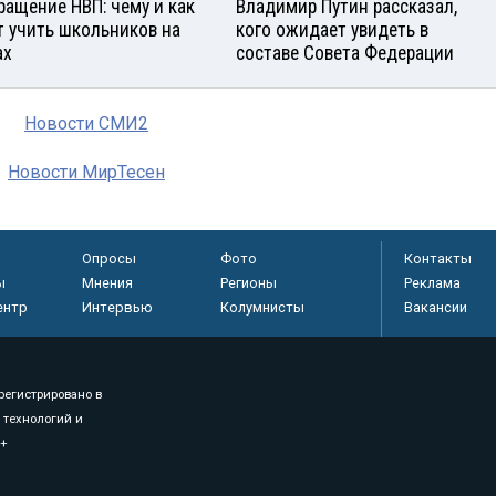
ращение НВП: чему и как
Владимир Путин рассказал,
т учить школьников на
кого ожидает увидеть в
ах
составе Совета Федерации
Новости СМИ2
Новости МирТесен
Опросы
Фото
Контакты
ы
Мнения
Регионы
Реклама
ентр
Интервью
Колумнисты
Вакансии
регистрировано в
 технологий и
8+