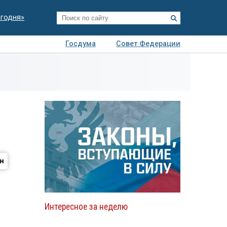
егодня»
Госдума
Совет Федерации
я
Авто
Недвижимость
Технологии
иза
Интересное за неделю