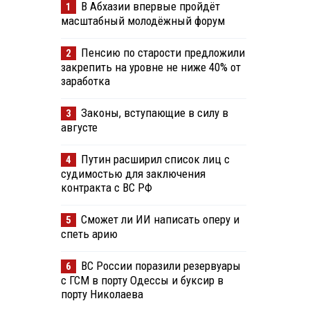
В Абхазии впервые пройдёт
1
масштабный молодёжный форум
Пенсию по старости предложили
2
закрепить на уровне не ниже 40% от
заработка
Законы, вступающие в силу в
3
августе
Путин расширил список лиц с
4
судимостью для заключения
контракта с ВС РФ
Сможет ли ИИ написать оперу и
5
спеть арию
ВС России поразили резервуары
6
с ГСМ в порту Одессы и буксир в
порту Николаева