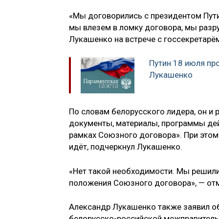
«Мы договорились с президентом Пути
мы влезем в ломку договора, мы разру
Лукашенко на встрече с госсекретарё
Путин 18 июля пр
Лукашенко
По словам белорусского лидера, он и
документы, материалы, программы дей
рамках Союзного договора». При этом 
идёт, подчеркнул Лукашенко.
«Нет такой необходимости. Мы решили
положения Союзного договора», — отм
Александр Лукашенко также заявил об
белорусско-российской межправительс