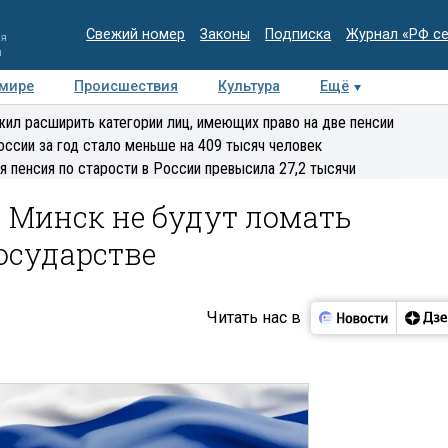
Свежий номер
Законы
Подписка
Журнал «РФ с
ия
и
 мире
Происшествия
Культура
Ещё
Медиацентр
Интервью
Колумнисты
Делова
ил расширить категории лиц, имеющих право на две пенсии
эксперт
оссии за год стало меньше на 409 тысяч человек
я пенсия по старости в России превысила 27,2 тысячи
 Минск не будут ломать
осударстве
Читать нас в