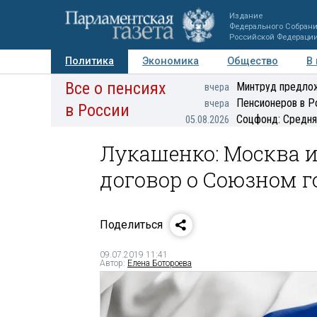
Издание
Федерального Собран
Российской Федераци
Политика
Экономика
Общество
В
Все о пенсиях
Фото
Авторы
Персоны
Мнения
Регионы
Минтруд предлож
вчера
Пенсионеров в Р
вчера
в России
Соцфонд: Средня
05.08.2026
Лукашенко: Москва и
договор о Союзном г
Поделиться
09.07.2019 11:41
Автор:
Елена Ботороева