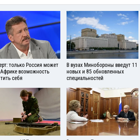
ерт: только Россия может
В вузах Минобороны введут 11
 Африке возможность
новых и 85 обновленных
тить себя
специальностей