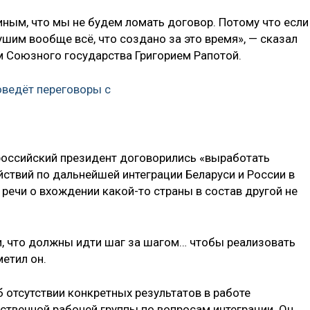
ным, что мы не будем ломать договор. Потому что если
шим вообще всё, что создано за это время», — сказал
м Союзного государства Григорием Рапотой.
оведёт переговоры с
 российский президент договорились «выработать
ствий по дальнейшей интеграции Беларуси и России в
речи о вхождении какой-то страны в состав другой не
, что должны идти шаг за шагом… чтобы реализовать
етил он.
 отсутствии конкретных результатов в работе
твенной рабочей группы по вопросам интеграции. Он