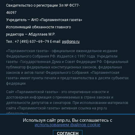
Свидетельство о регистрации Эл № ФС77-
46097
Учредитель — АНО «Парламентская газета»
Исполняющий обязанности главного
редактора — Абдуллаев М.Р.
Тел.: +7 (495) 637–69–79 E-mail:
pg@pnp.ru
«Парламентская газета» - официальное еженедельное издание
Федерального Собрания РФ. Издается с 1997 года. Учредители
газеты - Государственная Дума и Совет Федерации РФ. Официальный
публикатор федеральных конституционных законов, федеральных
законов и актов палат Федерального Собрания. «Парламентская
газета» имеет пункты печати и представительства в десяти субъектах
федерации.
Сайт «Парламентской газеты» - это оперативные новости и
достоверная информация о принимаемых в стране законах и
деятельности депутатов и сенаторов. При использовании материалов
сайта «Парламентской газеты» активная ссылка на pnp.ru
обязательна.
Используя сайт pnp.ru, Вы соглашаетесь с
На информационном ресурсе применяются
рекомендательные
использованием файлов cookie
технологии
Положение о защите персональных данных
СОГЛАСЕН