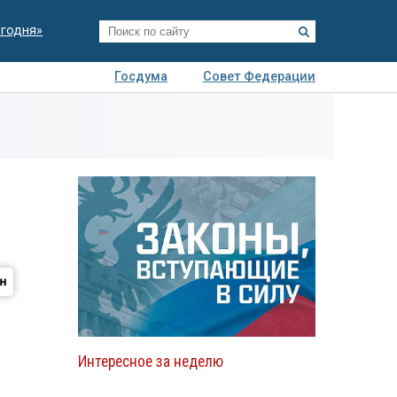
егодня»
Госдума
Совет Федерации
я
Авто
Недвижимость
Технологии
иза
Интересное за неделю