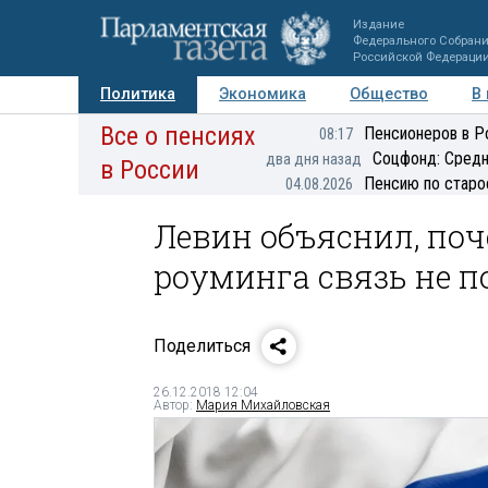
Издание
Федерального Собран
Российской Федераци
Политика
Экономика
Общество
В
Все о пенсиях
Фото
Авторы
Персоны
Мнения
Регионы
Пенсионеров в Р
08:17
Соцфонд: Средн
два дня назад
в России
Пенсию по старо
04.08.2026
Левин объяснил, поч
роуминга связь не п
Поделиться
26.12.2018 12:04
Автор:
Мария Михайловская