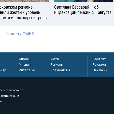
сковском регионе
Светлана Бессараб — об
вили желтый уровень
индексации пенсий с 1 августа
ности из-за жары и грозы
Новости СМИ2
Опросы
Фото
Контакты
ы
Мнения
Регионы
Реклама
ентр
Интервью
Колумнисты
Вакансии
регистрировано в
 технологий и
8+