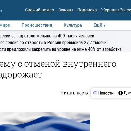
Свежий номер
Законы
Подписка
Журнал «РФ с
ия
и
 мире
Происшествия
Культура
Ещё
Медиацентр
Интервью
Колумнисты
Делова
оссии за год стало меньше на 409 тысяч человек
эксперт
яя пенсия по старости в России превысила 27,2 тысячи
сти предложили закрепить на уровне не ниже 40% от заработка
ему с отменой внутреннего
одорожает
Читать нас в