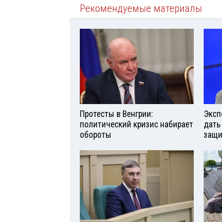
Рекомендуемые материалы
Протесты в Венгрии:
Эксп
политический кризис набирает
дать
обороты
защи