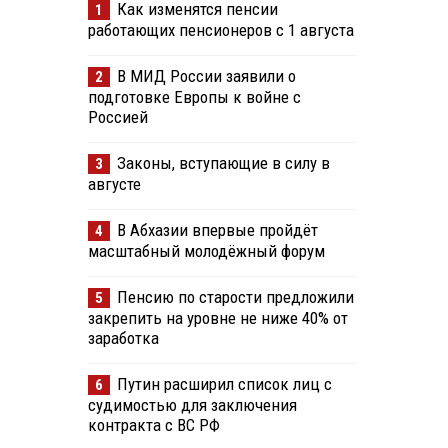
Как изменятся пенсии
1
работающих пенсионеров с 1 августа
В МИД России заявили о
2
подготовке Европы к войне с
Россией
Законы, вступающие в силу в
3
августе
В Абхазии впервые пройдёт
4
масштабный молодёжный форум
Пенсию по старости предложили
5
закрепить на уровне не ниже 40% от
заработка
Путин расширил список лиц с
6
судимостью для заключения
контракта с ВС РФ