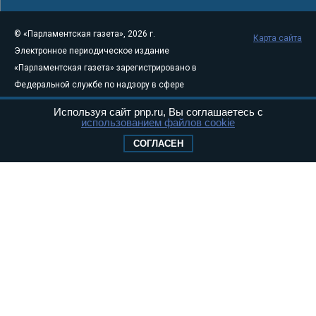
© «Парламентская газета», 2026 г.
Карта сайта
Электронное периодическое издание
«Парламентская газета» зарегистрировано в
Федеральной службе по надзору в сфере
связи, информационных технологий и
Используя сайт pnp.ru, Вы соглашаетесь с
массовых коммуникаций (Роскомнадзор) 05
использованием файлов cookie
августа 2011 года. 18+
СОГЛАСЕН
Свидетельство о регистрации Эл № ФС77-
46097
Учредитель — АНО «Парламентская газета»
Исполняющий обязанности главного
редактора — Абдуллаев М.Р.
Тел.: +7 (495) 637–69–79 E-mail:
pg@pnp.ru
«Парламентская газета» - официальное еженедельное издание
Федерального Собрания РФ. Издается с 1997 года. Учредители
газеты - Государственная Дума и Совет Федерации РФ. Официальный
публикатор федеральных конституционных законов, федеральных
законов и актов палат Федерального Собрания. «Парламентская