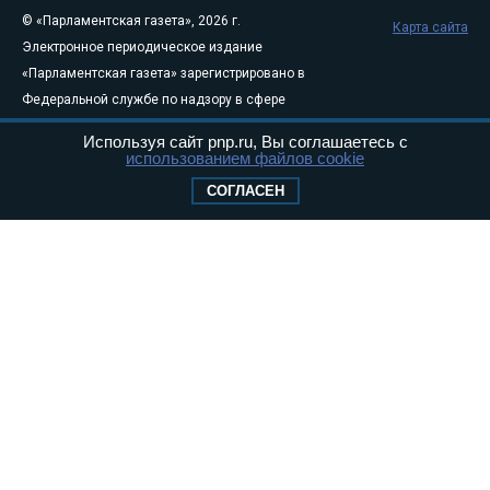
© «Парламентская газета», 2026 г.
Карта сайта
Электронное периодическое издание
«Парламентская газета» зарегистрировано в
Федеральной службе по надзору в сфере
связи, информационных технологий и
Используя сайт pnp.ru, Вы соглашаетесь с
массовых коммуникаций (Роскомнадзор) 05
использованием файлов cookie
августа 2011 года. 18+
СОГЛАСЕН
Свидетельство о регистрации Эл № ФС77-
46097
Учредитель — АНО «Парламентская газета»
Исполняющий обязанности главного
редактора — Абдуллаев М.Р.
Тел.: +7 (495) 637–69–79 E-mail:
pg@pnp.ru
«Парламентская газета» - официальное еженедельное издание
Федерального Собрания РФ. Издается с 1997 года. Учредители
газеты - Государственная Дума и Совет Федерации РФ. Официальный
публикатор федеральных конституционных законов, федеральных
законов и актов палат Федерального Собрания. «Парламентская
газета» имеет пункты печати и представительства в десяти субъектах
федерации.