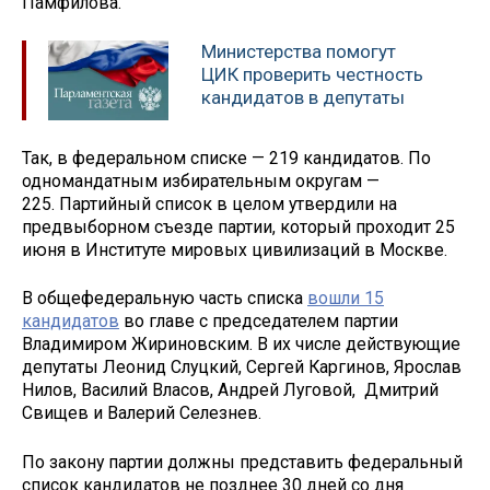
Памфилова.
Министерства помогут
ЦИК проверить честн­ость
кандидатов в де­путаты
Так, в федеральном списке — 219 кандидатов. По
одномандатным избирательным округам —
225. Партийный список в целом утвердили на
предвыборном съезде партии, который проходит 25
июня в Институте мировых цивилизаций в Москве.
В общефедеральную часть списка
вошли 15
кандидатов
во главе с председателем партии
Владимиром Жириновским. В их числе действующие
депутаты Леонид Слуцкий, Сергей Каргинов, Ярослав
Нилов, Василий Власов, Андрей Луговой, Дмитрий
Свищев и Валерий Селезнев.
По закону партии должны представить федеральный
список кандидатов не позднее 30 дней со дня