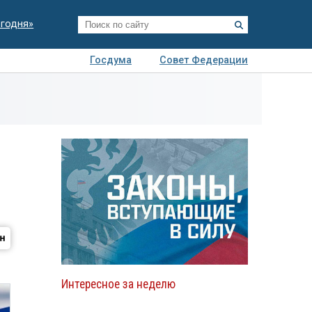
егодня»
Госдума
Совет Федерации
я
Авто
Недвижимость
Технологии
иза
Интересное за неделю