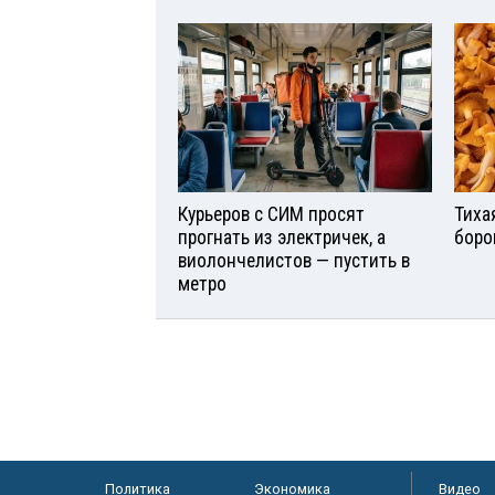
Курьеров с СИМ просят
Тиха
прогнать из электричек, а
боро
виолончелистов — пустить в
метро
Политика
Экономика
Видео