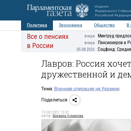
Издание
Федерального Собран
Российской Федераци
Политика
Экономика
Общество
В
Все о пенсиях
Фото
Авторы
Персоны
Мнения
Регионы
Минтруд предлож
вчера
Пенсионеров в Р
вчера
в России
Соцфонд: Средня
05.08.2026
Лавров: Россия хоче
дружественной и де
Тема:
Военная операция на Украине
Поделиться
10.03.2022 13:52
Автор:
Варвара Комарова