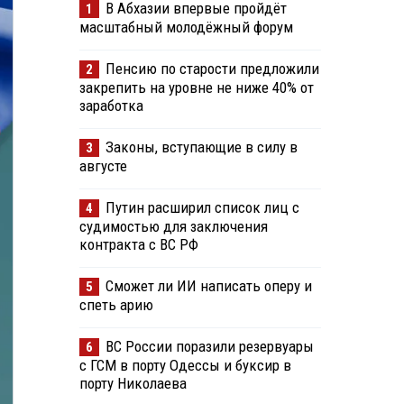
В Абхазии впервые пройдёт
1
масштабный молодёжный форум
Пенсию по старости предложили
2
закрепить на уровне не ниже 40% от
заработка
Законы, вступающие в силу в
3
августе
Путин расширил список лиц с
4
судимостью для заключения
контракта с ВС РФ
Сможет ли ИИ написать оперу и
5
спеть арию
ВС России поразили резервуары
6
с ГСМ в порту Одессы и буксир в
порту Николаева