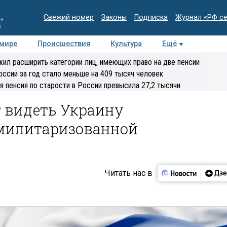
Свежий номер
Законы
Подписка
Журнал «РФ с
ия
и
 мире
Происшествия
Культура
Ещё
Медиацентр
Интервью
Колумнисты
Делова
ил расширить категории лиц, имеющих право на две пенсии
эксперт
оссии за год стало меньше на 409 тысяч человек
я пенсия по старости в России превысила 27,2 тысячи
т видеть Украину
милитаризованной
Читать нас в