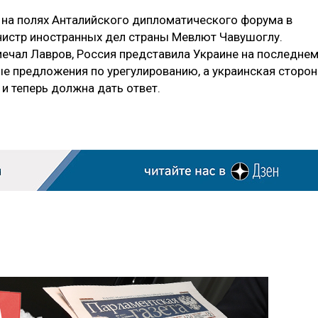
 на полях Анталийского дипломатического форума в
инистр иностранных дел страны Мевлют Чавушоглу.
мечал Лавров, Россия представила Украине на последне
ые предложения по урегулированию, а украинская сторон
 и теперь должна дать ответ.