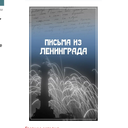
ии
,
е