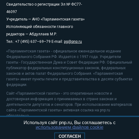
Свидетельство о регистрации Эл № ФС77-
46097
Учредитель — АНО «Парламентская газета»
Исполняющий обязанности главного
редактора — Абдуллаев М.Р.
Тел.: +7 (495) 637–69–79 E-mail:
pg@pnp.ru
«Парламентская газета» - официальное еженедельное издание
Федерального Собрания РФ. Издается с 1997 года. Учредители
газеты - Государственная Дума и Совет Федерации РФ. Официальный
публикатор федеральных конституционных законов, федеральных
законов и актов палат Федерального Собрания. «Парламентская
газета» имеет пункты печати и представительства в десяти субъектах
федерации.
Сайт «Парламентской газеты» - это оперативные новости и
достоверная информация о принимаемых в стране законах и
деятельности депутатов и сенаторов. При использовании материалов
сайта «Парламентской газеты» активная ссылка на pnp.ru
обязательна.
Используя сайт pnp.ru, Вы соглашаетесь с
На информационном ресурсе применяются
рекомендательные
использованием файлов cookie
технологии
Положение о защите персональных данных
СОГЛАСЕН