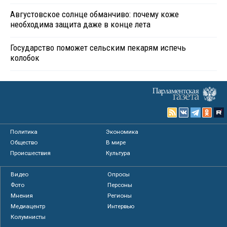
Августовское солнце обманчиво: почему коже
необходима защита даже в конце лета
Государство поможет сельским пекарям испечь
колобок
Политика
Экономика
Общество
В мире
Происшествия
Культура
Видео
Опросы
Фото
Персоны
Мнения
Регионы
Медиацентр
Интервью
Колумнисты