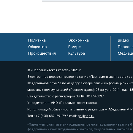
Политика
Экономика
Видео
Общество
В мире
Персон
Происшествия
Культура
Медиац
© «Парламентская газета», 2026 г.
Электронное периодическое издание «Парламентская газета» за
Федеральной службе по надзору в сфере связи, информационных
массовых коммуникаций (Роскомнадзор) 05 августа 2011 года. 1
Свидетельство о регистрации Эл № ФС77-46097
Учредитель — АНО «Парламентская газета»
Исполняющий обязанности главного редактора — Абдуллаев М.Р
Тел.: +7 (495) 637–69–79 E-mail:
pg@pnp.ru
«Парламентская газета» - официальное еженедельное издание Фе
федеральных конституционных законов, федеральных законов и а