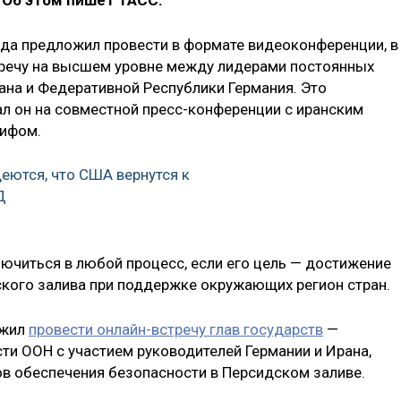
 Об этом пишет ТАСС.
да предложил провести в формате видеоконференции, в
тречу на высшем уровне между лидерами постоянных
ана и Федеративной Республики Германия. Это
ал он на совместной пресс-конференции с иранским
ифом.
деются, что США вернутся к
Д
лючиться в любой процесс, если его цель — достижение
ского залива при поддержке окружающих регион стран.
ожил
провести онлайн-встречу глав государств
—
ти ООН с участием руководителей Германии и Ирана,
в обеспечения безопасности в Персидском заливе.