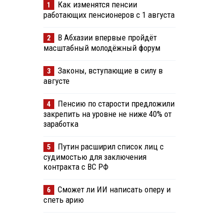
Как изменятся пенсии
1
работающих пенсионеров с 1 августа
В Абхазии впервые пройдёт
2
масштабный молодёжный форум
Законы, вступающие в силу в
3
августе
Пенсию по старости предложили
4
закрепить на уровне не ниже 40% от
заработка
Путин расширил список лиц с
5
судимостью для заключения
контракта с ВС РФ
Сможет ли ИИ написать оперу и
6
спеть арию