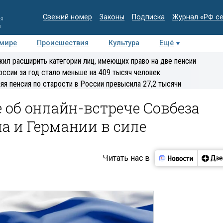
Свежий номер
Законы
Подписка
Журнал «РФ с
ия
и
 мире
Происшествия
Культура
Ещё
Медиацентр
Интервью
Колумнисты
Делова
ил расширить категории лиц, имеющих право на две пенсии
эксперт
оссии за год стало меньше на 409 тысяч человек
яя пенсия по старости в России превысила 27,2 тысячи
 об онлайн-встрече Совбеза
а и Германии в силе
Читать нас в