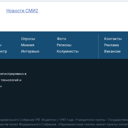
Новости СМИ2
Опросы
Фото
Контакты
ы
Мнения
Регионы
Реклама
ентр
Интервью
Колумнисты
Вакансии
регистрировано в
 технологий и
8+
.
дерального Собрания РФ. Издается с 1997 года. Учредители газеты - Государств
ктов палат Федерального Собрания. «Парламентская газета» имеет пункты печати