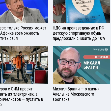
ерт: только Россия может
НДС на произведенную в РФ
 Африке возможность
детскую спортивную обувь
тить себя
предложили снизить до 10%
еров с СИМ просят
Михаил Брагин — о жизни
нать из электричек, а
Акелы из Московского
ончелистов — пустить в
зоопарка
о