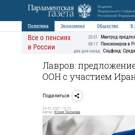
Издание
Федерального Собран
Российской Федераци
Политика
Экономика
Общество
В
Все о пенсиях
Фото
Авторы
Персоны
Мнения
Регионы
Минтруд предлож
20:01
Пенсионеров в Р
08:17
в России
Соцфонд: Средн
два дня назад
Лавров: предложение
ООН с участием Иран
Поделиться
26.01.2021 16:22
Автор:
Юлия Тихонова