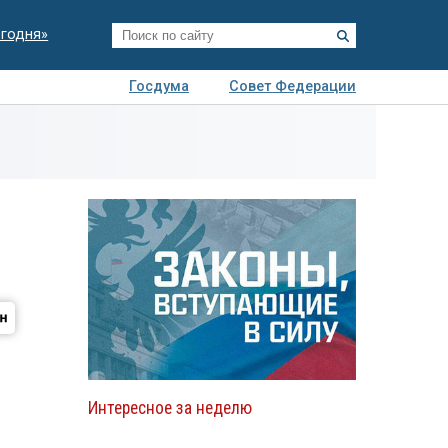
егодня»
Госдума
Совет Федерации
я
Авто
Недвижимость
Технологии
иза
Интересное за неделю