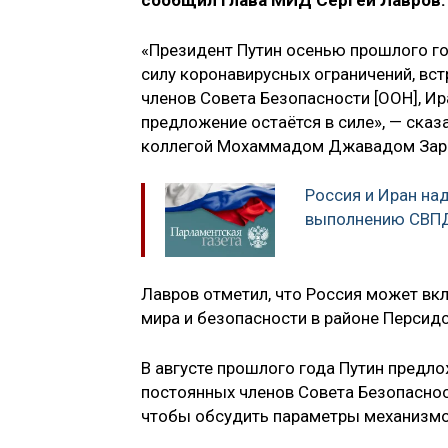
сообщил глава МИД Сергей Лавров.
«Президент Путин осенью прошлого го
силу коронавирусных ограничений, вс
членов Совета Безопасности [ООН], Ир
предложение остаётся в силе», — сказ
коллегой Мохаммадом Джавадом Зар
Россия и Иран на
выполнению СВП
Лавров отметил, что Россия может вк
мира и безопасности в районе Персид
В августе прошлого года Путин предл
постоянных членов Совета Безопаснос
чтобы обсудить параметры механизмо