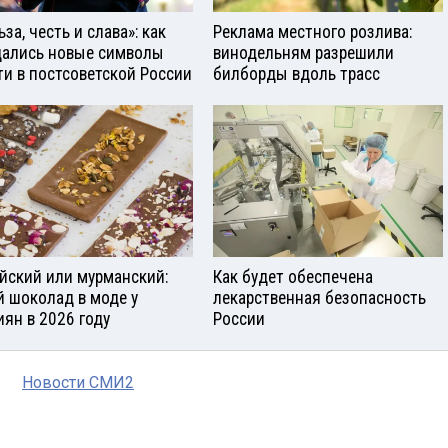
за, честь и слава»: как
Реклама местного розлива:
ались новые символы
винодельням разрешили
ти в постсоветской России
билборды вдоль трасс
йский или мурманский:
Как будет обеспечена
й шоколад в моде у
лекарственная безопасность
иян в 2026 году
России
Новости СМИ2