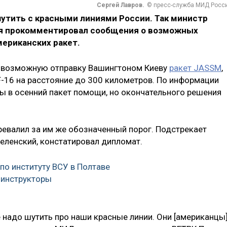
Сергей Лавров.
© пресс-служба МИД Росс
тить с красными линиями России. Так министр
ря прокомментировал сообщения о возможных
ериканских ракет.
ло возможную отправку Вашингтоном Киеву
ракет JASSM
,
F-16 на расстояние до 300 километров. По информации
 в осенний пакет помощи, но окончательного решения
ревалил за им же обозначенный порог. Подстрекает
еленский, констатировал дипломат.
по институту ВСУ в Полтаве
 инструкторы
е надо шутить про наши красные линии. Они [американцы