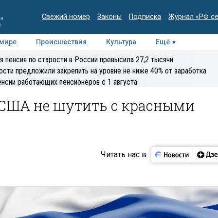
Свежий номер
Законы
Подписка
Журнал «РФ с
ия
и
 мире
Происшествия
Культура
Ещё
Медиацентр
Интервью
Колумнисты
Делова
я пенсия по старости в России превысила 27,2 тысячи
эксперт
ости предложили закрепить на уровне не ниже 40% от заработка
енсии работающих пенсионеров с 1 августа
 США не шутить с красными
Читать нас в