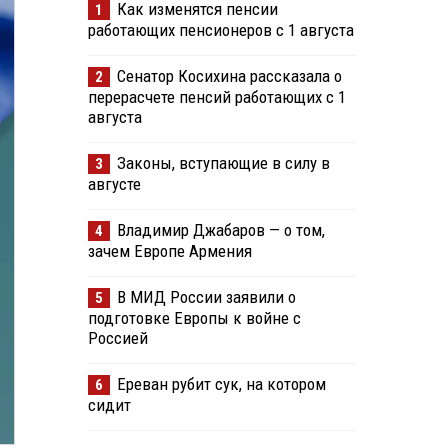
Как изменятся пенсии
1
работающих пенсионеров с 1 августа
Сенатор Косихина рассказала о
2
перерасчете пенсий работающих с 1
августа
Законы, вступающие в силу в
3
августе
Владимир Джабаров — о том,
4
зачем Европе Армения
В МИД России заявили о
5
подготовке Европы к войне с
Россией
Ереван рубит сук, на котором
6
сидит