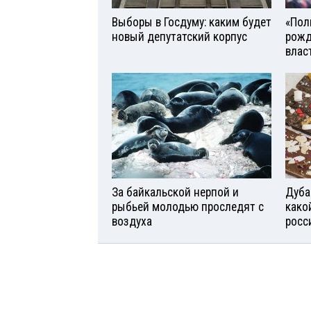
Выборы в Госдуму: каким будет
«Поль
новый депутатский корпус
рожд
влас
За байкальской нерпой и
Дуба
рыбьей молодью проследят с
како
воздуха
росс