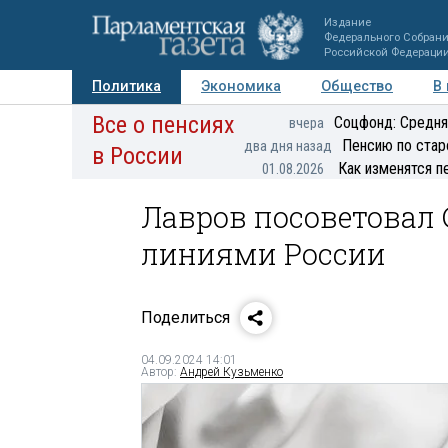
Издание
Федерального Собран
Российской Федераци
Политика
Экономика
Общество
В
Все о пенсиях
Фото
Авторы
Персоны
Мнения
Регионы
Соцфонд: Средня
вчера
Пенсию по стар
два дня назад
в России
Как изменятся п
01.08.2026
Лавров посоветовал
линиями России
Поделиться
04.09.2024 14:01
Автор:
Андрей Кузьменко