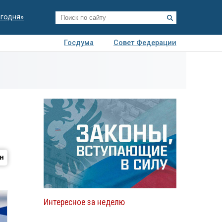
егодня»
Госдума
Совет Федерации
я
Авто
Недвижимость
Технологии
иза
Интересное за неделю