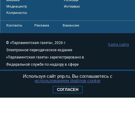
Мнения
Регионы
Медиацентр
Интервью
Колумнисты
Контакты
Реклама
Вакансии
© «Парламентская газета», 2026 г.
Карта сайта
Электронное периодическое издание
«Парламентская газета» зарегистрировано в
Федеральной службе по надзору в сфере
связи, информационных технологий и
Используя сайт pnp.ru, Вы соглашаетесь с
массовых коммуникаций (Роскомнадзор) 05
использованием файлов cookie
августа 2011 года. 18+
СОГЛАСЕН
Свидетельство о регистрации Эл № ФС77-
46097
Учредитель — АНО «Парламентская газета»
Исполняющий обязанности главного
редактора — Абдуллаев М.Р.
Тел.: +7 (495) 637–69–79 E-mail:
pg@pnp.ru