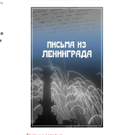
ти
.
ые
и