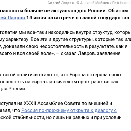
Сергей Лавров.
© Алексей Майшев / РИА Новос
пасности больше не актуальна для России. Об этом
гей Лавров
14 июня на встрече с главой государства
олетия мы все-таки находились внутри структур, котор
 характеру. Все эти и другие структуры, которые так ил
, доказали свою несостоятельность в результате, как я
сего и вся своей воле», — сказал Лавров, заявления
 такой политики стало то, что Европа потеряла свою
зопасность на евроатлантическом пространстве как
для России.
ыступая на XXXII Ассамблее Совета по внешней и
азал, что
Россия по-прежнему открыта к диалогу с
ской стабильности, но лишь на равных и при условии