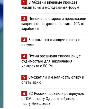
В Абхазии впервые пройдёт
1
масштабный молодёжный форум
Пенсию по старости предложили
2
закрепить на уровне не ниже 40% от
заработка
Законы, вступающие в силу в
3
августе
Путин расширил список лиц с
4
судимостью для заключения
контракта с ВС РФ
Сможет ли ИИ написать оперу и
5
спеть арию
ВС России поразили резервуары
6
с ГСМ в порту Одессы и буксир в
порту Николаева