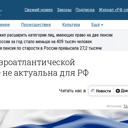
Свежий номер
Законы
Подписка
Журнал «РФ с
ия
и
 мире
Происшествия
Культура
Ещё
Медиацентр
Интервью
Колумнисты
Делова
ил расширить категории лиц, имеющих право на две пенсии
эксперт
оссии за год стало меньше на 409 тысяч человек
я пенсия по старости в России превысила 27,2 тысячи
евроатлантической
 не актуальна для РФ
Читать нас в
Источник:
ТА