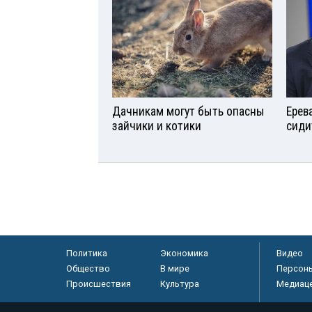
Дачникам могут быть опасны
Ерев
зайчики и котики
сиди
Политика
Экономика
Видео
Общество
В мире
Персон
Происшествия
Культура
Медиац