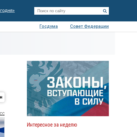
егодня»
Госдума
Совет Федерации
я
Авто
Недвижимость
Технологии
иза
СС
Интересное за неделю