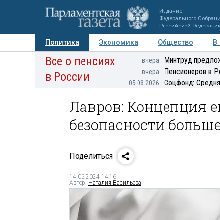
Издание
Федерального Собран
Российской Федераци
Политика
Экономика
Общество
В
Все о пенсиях
Фото
Авторы
Персоны
Мнения
Регионы
Минтруд предлож
вчера
Пенсионеров в Р
вчера
в России
Соцфонд: Средня
05.08.2026
Лавров: Концепция 
безопасности больше
Поделиться
14.06.2024 14:16
Автор:
Наталия Васильева