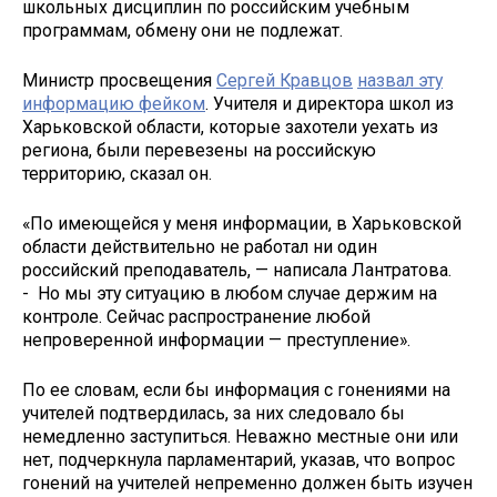
школьных дисциплин по российским учебным
программам, обмену они не подлежат.
Министр просвещения
Сергей Кравцов
назвал эту
информацию фейком
. Учителя и директора школ из
Харьковской области, которые захотели уехать из
региона, были перевезены на российскую
территорию, сказал он.
«По имеющейся у меня информации, в Харьковской
области действительно не работал ни один
российский преподаватель, — написала Лантратова.
- Но мы эту ситуацию в любом случае держим на
контроле. Сейчас распространение любой
непроверенной информации — преступление».
По ее словам, если бы информация с гонениями на
учителей подтвердилась, за них следовало бы
немедленно заступиться. Неважно местные они или
нет, подчеркнула парламентарий, указав, что вопрос
гонений на учителей непременно должен быть изучен