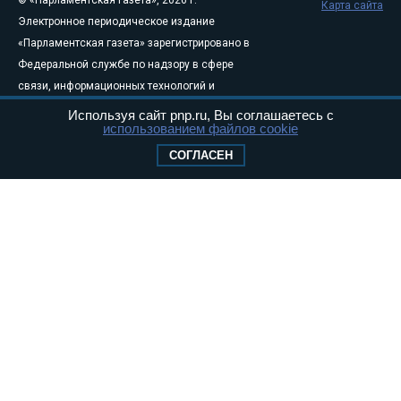
Карта сайта
Электронное периодическое издание
«Парламентская газета» зарегистрировано в
Федеральной службе по надзору в сфере
связи, информационных технологий и
массовых коммуникаций (Роскомнадзор) 05
Используя сайт pnp.ru, Вы соглашаетесь с
использованием файлов cookie
августа 2011 года. 18+
Свидетельство о регистрации Эл № ФС77-
СОГЛАСЕН
46097
Учредитель — АНО «Парламентская газета»
Исполняющий обязанности главного
редактора — Абдуллаев М.Р.
Тел.: +7 (495) 637–69–79 E-mail:
pg@pnp.ru
«Парламентская газета» - официальное еженедельное издание
Федерального Собрания РФ. Издается с 1997 года. Учредители
газеты - Государственная Дума и Совет Федерации РФ. Официальный
публикатор федеральных конституционных законов, федеральных
законов и актов палат Федерального Собрания. «Парламентская
газета» имеет пункты печати и представительства в десяти субъектах
федерации.