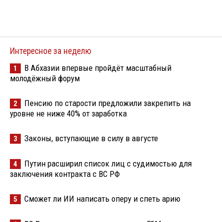
Интересное за неделю
В Абхазии впервые пройдёт масштабный
1
молодёжный форум
Пенсию по старости предложили закрепить на
2
уровне не ниже 40% от заработка
Законы, вступающие в силу в августе
3
Путин расширил список лиц с судимостью для
4
заключения контракта с ВС РФ
Сможет ли ИИ написать оперу и спеть арию
5