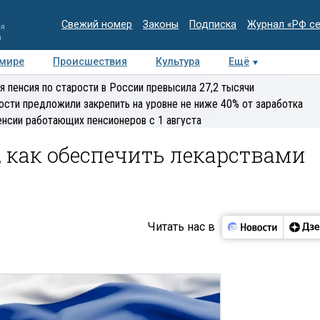
Свежий номер
Законы
Подписка
Журнал «РФ с
ия
и
 мире
Происшествия
Культура
Ещё
Медиацентр
Интервью
Колумнисты
Делова
я пенсия по старости в России превысила 27,2 тысячи
эксперт
ости предложили закрепить на уровне не ниже 40% от заработка
енсии работающих пенсионеров с 1 августа
 как обеспечить лекарствами
х
Читать нас в