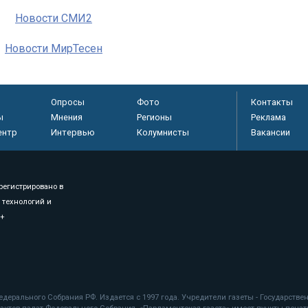
Новости СМИ2
Новости МирТесен
Опросы
Фото
Контакты
ы
Мнения
Регионы
Реклама
ентр
Интервью
Колумнисты
Вакансии
регистрировано в
 технологий и
8+
.
дерального Собрания РФ. Издается с 1997 года. Учредители газеты - Государств