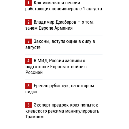
Как изменятся пенсии
1
работающих пенсионеров с 1 августа
Владимир Джабаров — о том,
2
зачем Европе Армения
Законы, вступающие в силу в
3
августе
В МИД России заявили о
4
подготовке Европы к войне с
Россией
Ереван рубит сук, на котором
5
сидит
Эксперт предрек крах попыток
6
киевского режима манипулировать
и
Трампом