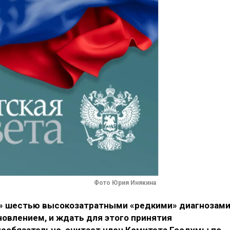
Фото Юрия Инякина
й» шестью высокозатратными «редкими» диагнозам
овлением, и ждать для этого принятия