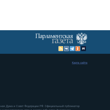
Карта сайта
енная Дума и Совет Федерации РФ. Официальный публикатор