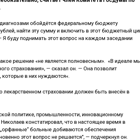
еобязательно, считает член Комитета Госдумы по
.
и диагнозами обойдётся федеральному бюджету
ублей, найти эту сумму и включить в этот бюджетный ци
— Я буду поднимать этот вопрос на каждом заседании
 такое решение «не является полновесным». «В идеале м
го страхования», — сказал он. — Она позволит
, которые в них нуждаются«.
 о лекарственном страховании должен быть внесён в
ской политике, промышленности, инновационному
 Николаев констатировал, что в настоящее время в
„орфанные“ больные добиваются обеспечения
новенно этот вопрос не решается", — подчеркнул он.