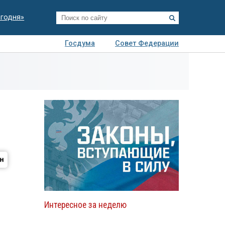
егодня»
Госдума
Совет Федерации
я
Авто
Недвижимость
Технологии
иза
Интересное за неделю