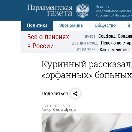
Издание
Федерального Собран
Российской Федераци
Политика
Экономика
Общество
В
Все о пенсиях
Фото
Авторы
Персоны
Мнения
Регионы
Соцфонд: Средня
вчера
Пенсию по стар
два дня назад
в России
Как изменятся п
01.08.2026
Куринный рассказал,
«орфанных» больны
Поделиться
23.10.2017 15:19
Автор:
Ольга Шульга