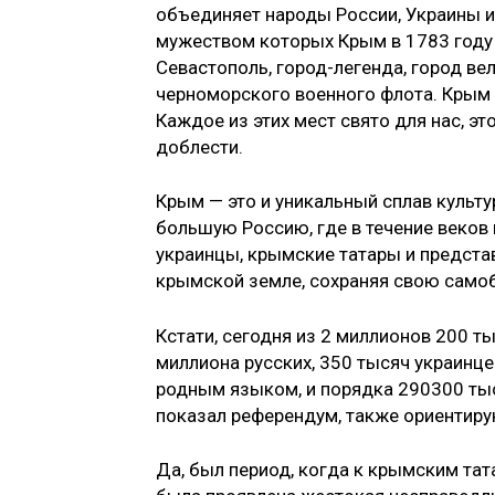
объединяет народы России, Украины и
мужеством которых Крым в 1783 году 
Севастополь, город-легенда, город ве
черноморского военного флота. Крым —
Каждое из этих мест свято для нас, э
доблести.
Крым — это и уникальный сплав культур
большую Россию, где в течение веков н
украинцы, крымские татары и предста
крымской зем­ле, сохраняя свою самоб
Кстати, сегодня из 2 миллионов 200 
миллиона рус­ских, 350 тысяч украинц
родным языком, и порядка 290­300 тыс
показал референдум, также ориентиру
Да, был период, когда к крымским тат