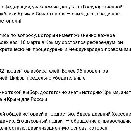
а Федерации, уважаемые депутаты Государственной
блики Крым и Сева­стополя — они здесь, среди нас,
астополя!
ись по вопросу, который имеет жизненно важное
сех нас. 16 марта в Крыму состоялся рефе­рендум, он
ократиче­скими процедурами и международно-правовыми
82 процентов из­бирателей. Более 96 процентов
сией. Цифры предельно убедительные.
но такой выбор, достаточно знать историю Крыма, знат
а и Крым для России.
й общей истори­ей и гордостью. Здесь древний Херсоне
адимир. Его духовный подвиг — обра­щение к православи
енностную, цивилизационную основу, которая