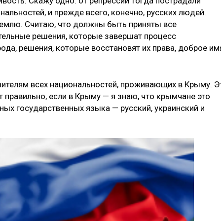
вость. Скажу одно: от репрессий тогда пострадали
льно­стей, и прежде всего, конечно, русских людей.
землю. Считаю, что должны быть приняты все
тельные решения, которые завершат процесс
ода, решения, которые восстановят их права, доброе им
ителям всех на­циональностей, проживающих в Крыму. Э
т правильно, если в Крыму — я знаю, что крымчане это
ных государственных языка — русский, украинский и