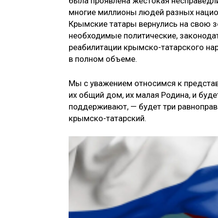
была проявлена же­стокая несправедли
многие миллионы людей разных национа
Крымские та­тары вернулись на свою 
необходимые политические, законода
реабилитации крым­ско-татарского нар
в полном объеме.
Мы с уважением относимся к представ
их общий дом, их малая Родина, и буде
поддерживают, — будет три равно­прав
крымско-татарский.