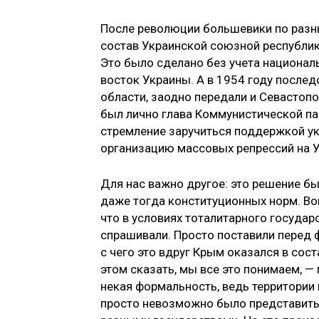
После революции большевики по разны
состав Украинской союзной республик
Это было сделано без учета националь
восток Украины. А в 1954 году послед
области, заодно передали и Севасто­п
был лично глава Коммунистической па
стремление заручиться поддержкой ук
организацию массовых репрессий на Ук
Для нас важно другое: это решение 
даже тогда конституционных норм. Во
что в условиях тоталитарного государ
спрашивали. Просто поставили перед ф
с чего это вдруг Крым оказался в сос
этом сказать, мы все это понимаем, —
некая формальность, ведь территории 
просто невозможно было пред­ставить,