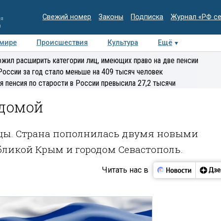
Свежий номер
Законы
Подписка
Журнал «РФ с
ия
и
 мире
Происшествия
Культура
Ещё
Медиацентр
Интервью
Колумнисты
Делова
жил расширить категории лиц, имеющих право на две пенсии
эксперт
России за год стало меньше на 409 тысяч человек
я пенсия по старости в России превысила 27,2 тысячи
 домой
ицы. Страна пополнилась двумя новыми
бликой Крым и городом Севастополь.
Читать нас в