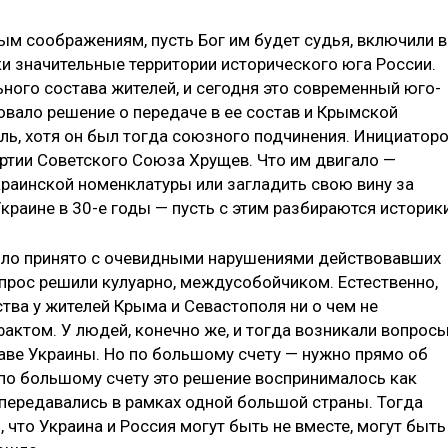
м соображениям, пусть Бог им будет судья, включили в
и значительные территории историче­ского юга России.
но­го состава жителей, и сегодня это современный юго-
овало решение о передаче в ее состав и Крымской
оль, хотя он был тогда союзного подчинения. Инициато­р
ртии Советского Союза Хрущев. Что им двигало —
раинской номенклатуры или загладить свою вину за
раине в 30-е годы — пусть с этим разбираются историки
было принято с очевидными нарушениями действовавших
прос решили кулуарно, между­собойчиком. Естественно,
ства у жителей Крыма и Севастополя ни о чем не
актом. У людей, конечно же, и тогда возникали вопросы
таве Украины. Но по большому счету — нужно прямо об
 по большому счету это решение воспринималось как
передавались в рамках од­ной большой страны. Тогда
 что Украина и Россия могут быть не вместе, могут быть