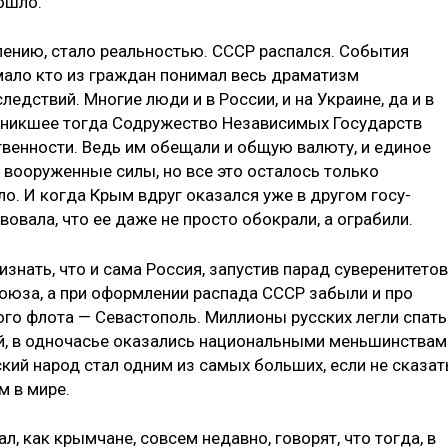
ошло.
лению, стало ре­альностью. СССР распался. События
мало кто из граждан понимал весь дра­матизм
едствий. Многие люди и в России, и на Украине, да и в
озникшее тогда Содружество Неза­висимых Государств
твенности. Ведь им обещали и общую валюту, и единое
 вооруженные силы, но все это осталось только
о. И когда Крым вдруг оказался уже в другом госу­
вовала, что ее даже не просто обокрали, а ограбили.
знать, что и сама Россия, запустив парад суверенитетов
оюза, а при оформлении распада СССР за­были и про
го фло­та — Севастополь. Миллионы русских легли спать
цей, в одночасье оказались национальными меньшинствам
ский народ стал одним из самых больших, если не сказат
 в мире.
л, как крымчане, совсем недавно, говорят, что тогда, в