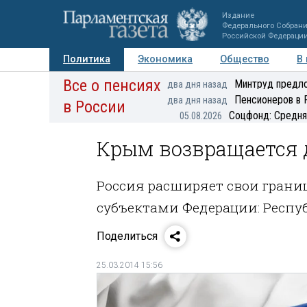
Издание
Федерального Собран
Российской Федераци
Политика
Экономика
Общество
В
Все о пенсиях
Фото
Авторы
Персоны
Мнения
Регионы
Минтруд предло
два дня назад
Пенсионеров в 
два дня назад
в России
Соцфонд: Средня
05.08.2026
Крым возвращается
Россия расширяет свои гран
субъектами Федерации: Респу
Поделиться
25.03.2014 15:56