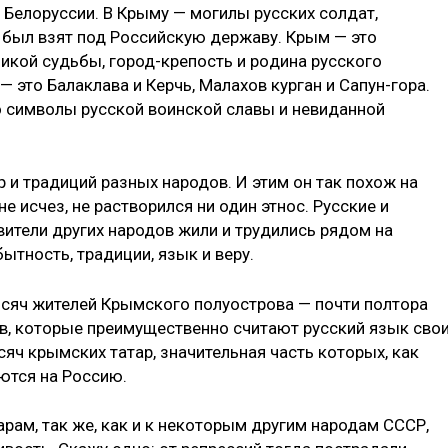
 Белоруссии. В Крыму — могилы русских солдат,
был взят под Российскую державу. Крым — это
ликой судьбы, город-крепость и ро­дина русского
 это Балаклава и Керчь, Малахов курган и Сапун-гора.
то символы русской воинской славы и невиданной
 и традиций раз­ных народов. И этим он так похож на
е исчез, не растворился ни один этнос. Русские и
вители других народов жили и трудились рядом на
ытность, традиции, язык и веру.
тысяч жителей Крымского полуострова — почти полтора
ев, которые преимущественно счи­тают русский язык сво
яч крымских татар, значительная часть которых, как
ются на Россию.
арам, так же, как и к некоторым другим народам СССР,