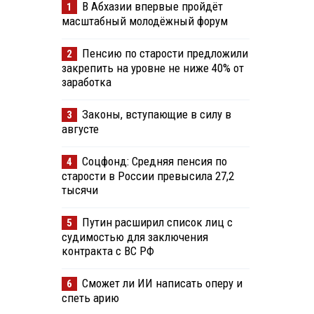
В Абхазии впервые пройдёт
1
масштабный молодёжный форум
Пенсию по старости предложили
2
закрепить на уровне не ниже 40% от
заработка
Законы, вступающие в силу в
3
августе
Соцфонд: Средняя пенсия по
4
старости в России превысила 27,2
тысячи
Путин расширил список лиц с
5
судимостью для заключения
контракта с ВС РФ
Сможет ли ИИ написать оперу и
6
спеть арию