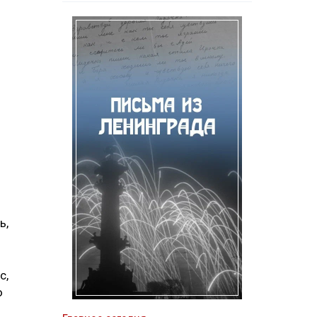
ь,
с,
ю