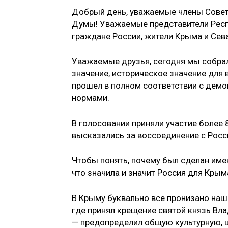
Добрый день, уважаемые члены Совет
Думы! Ува­жаемые представители Респу
граждане России, жители Крыма и Сев
Уважаемые друзья, сегодня мы собрал
значение, историческое значение для в
прошел в полном соответствии с дем
нормами.
В голосовании приняли участие более 
высказались за воссоедине­ние с Рос
Чтобы понять, почему был сделан имен
что значила и зна­чит Россия для Крым
В Крыму буквально все пронизано наше
где принял креще­ние святой князь Вл
— предопределил общую культурную, ц