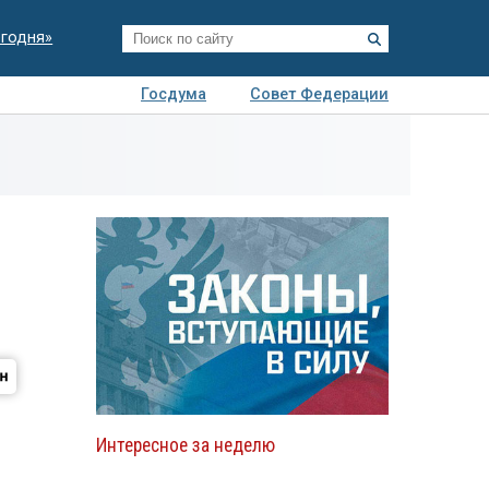
егодня»
Госдума
Совет Федерации
я
Авто
Недвижимость
Технологии
иза
Интересное за неделю