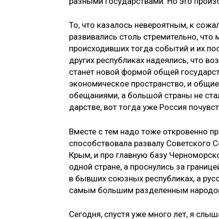
разными государствами. Но это произ
То, что казалось невероятным, к сожа
развивались столь стремительно, что 
происходивших тогда событий и их посл
других респу­бликах надеялись, что в
станет новой формой общей государ­с
экономическое пространство, и общие
обещаниями, а большой страны не стал
дарстве, вот тогда уже Россия почувст
Вместе с тем надо тоже откровенно при
способствовала раз­валу Советского С
Крым, и про главную базу Черноморско
одной стране, а проснулись за грани
в бывших союзных респу­бликах, а рус
самым большим разделенным народом
Сегодня, спустя уже много лет, я слыша