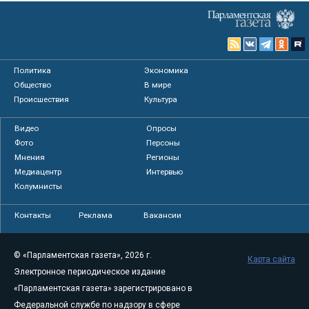
Политика
Экономика
Общество
В мире
Происшествия
Культура
Видео
Опросы
Фото
Персоны
Мнения
Регионы
Медиацентр
Интервью
Колумнисты
Контакты
Реклама
Вакансии
© «Парламентская газета», 2026 г.
Карта сайта
Электронное периодическое издание
«Парламентская газета» зарегистрировано в
Федеральной службе по надзору в сфере