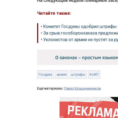
На следующей неделе пленарные засед
Читайте также:
• Комитет Госдумы одобрил штрафы 
• За срыв гособоронзаказа предлож
• Уклонистов от армии не пустят за р
Госдума
армия
штрафы
КоАП
Ещё материалы:
Павел Крашенинников