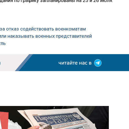
ания по графику запланированы на 25 и 26 июля.
за отказ содействовать военкоматам
или наказывать военных представителей
уль