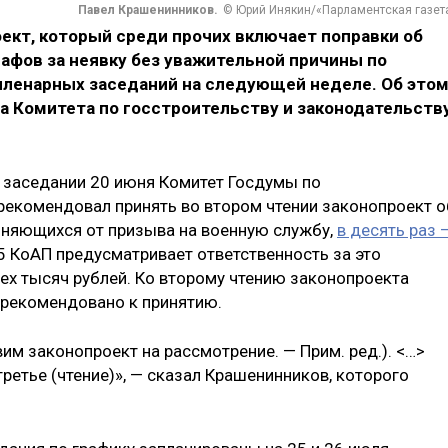
Павел Крашенинников.
© Юрий Инякин/«Парламентская газет
ект, который среди прочих включает поправки об
афов за неявку без уважительной причины по
 пленарных заседаний на следующей неделе. Об это
а Комитета по госстроительству и законодательств
а заседании 20 июня Комитет Госдумы по
 рекомендовал принять во втором чтении законопроект о
оняющихся от призыва на военную службу,
в десять раз 
.5 КоАП предусматривает ответственность за это
ех тысяч рублей. Ко второму чтению законопроекта
х рекомендовано к принятию.
вим законопроект на рассмотрение. — Прим. ред.). <…>
ретье (чтение)», — сказал Крашенинников, которого