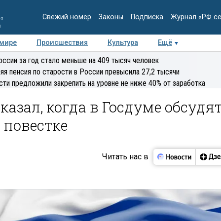
Свежий номер
Законы
Подписка
Журнал «РФ с
ия
и
 мире
Происшествия
Культура
Ещё
Медиацентр
Интервью
Колумнисты
Делова
оссии за год стало меньше на 409 тысяч человек
эксперт
яя пенсия по старости в России превысила 27,2 тысячи
сти предложили закрепить на уровне не ниже 40% от заработка
азал, когда в Госдуме обсудя
 повестке
Читать нас в