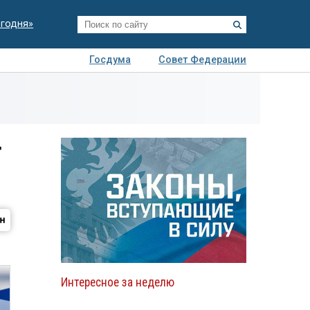
егодня»
Госдума
Совет Федерации
я
Авто
Недвижимость
Технологии
иза
т
Интересное за неделю