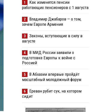
Как изменятся пенсии
1
работающих пенсионеров с 1 августа
Владимир Джабаров — о том,
2
зачем Европе Армения
Законы, вступающие в силу в
3
августе
В МИД России заявили о
4
подготовке Европы к войне с
Россией
В Абхазии впервые пройдёт
5
масштабный молодёжный форум
Ереван рубит сук, на котором
6
сидит