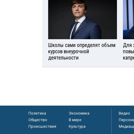
Школы сами определят объем
Для 
курсов внеурочной
повы
деятельности
капр
Политика
Экономика
Видео
Общество
В мире
Персон
Происшествия
Культура
Медиац