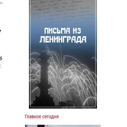
а»
м
у
б
—
Главное сегодня