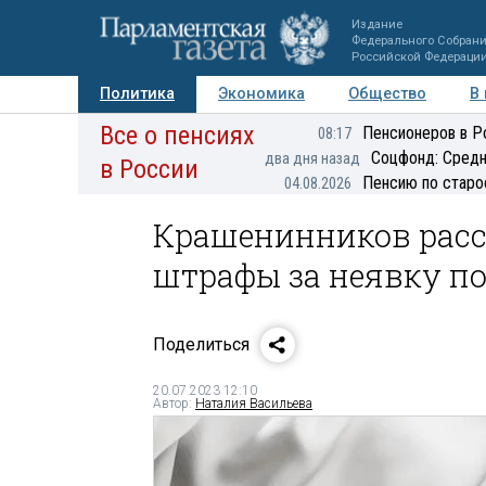
Издание
Федерального Собран
Российской Федераци
Политика
Экономика
Общество
В
Все о пенсиях
Фото
Авторы
Персоны
Мнения
Регионы
Пенсионеров в Р
08:17
Соцфонд: Средн
два дня назад
в России
Пенсию по старо
04.08.2026
Крашенинников расск
штрафы за неявку по
Поделиться
20.07.2023 12:10
Автор:
Наталия Васильева