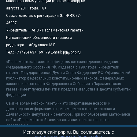
массовых коммуникаций (Роскомнадзор) 05
августа 2011 года. 18+
Свидетельство о регистрации Эл № ФС77-
46097
Учредитель — АНО «Парламентская газета»
Исполняющий обязанности главного
редактора — Абдуллаев М.Р.
Тел.: +7 (495) 637–69–79 E-mail:
pg@pnp.ru
«Парламентская газета» - официальное еженедельное издание
Федерального Собрания РФ. Издается с 1997 года. Учредители
газеты - Государственная Дума и Совет Федерации РФ. Официальный
публикатор федеральных конституционных законов, федеральных
законов и актов палат Федерального Собрания. «Парламентская
газета» имеет пункты печати и представительства в десяти субъектах
федерации.
Сайт «Парламентской газеты» - это оперативные новости и
достоверная информация о принимаемых в стране законах и
деятельности депутатов и сенаторов. При использовании материалов
сайта «Парламентской газеты» активная ссылка на pnp.ru
обязательна.
Используя сайт pnp.ru, Вы соглашаетесь с
На информационном ресурсе применяются
рекомендательные
использованием файлов cookie