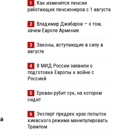
Как изменятся пенсии
1
работающих пенсионеров с 1 августа
Владимир Джабаров — о том,
2
зачем Европе Армения
Законы, вступающие в силу в
3
августе
В МИД России заявили о
4
подготовке Европы к войне с
Россией
Ереван рубит сук, на котором
5
сидит
Эксперт предрек крах попыток
6
ей
киевского режима манипулировать
Трампом