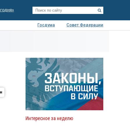
егодня»
Госдума
Совет Федерации
я
Авто
Недвижимость
Технологии
иза
Интересное за неделю