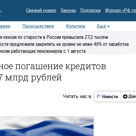
Свежий номер
Законы
Подписка
Журнал «РФ с
ия
и
 мире
Происшествия
Культура
Ещё
Медиацентр
Интервью
Колумнисты
Делова
я пенсия по старости в России превысила 27,2 тысячи
эксперт
ости предложили закрепить на уровне не ниже 40% от заработка
енсии работающих пенсионеров с 1 августа
ное погашение кредитов
7 млрд рублей
Читать нас в