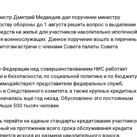
инистр Дмитрий Медведев дал поручение министру
рству обороны до 1 августа решить вопрос о выделении
едств на жильё для участников накопительно-ипотечной
я военнослужащих. Данное поручение вошло в перечень
итогам встречи с членами Совета палаты Совета
те Федерации над совершенствованием НИС работает
е и безопасности, по социальной политике и по бюджету
аимодействуют представители федеральных служб,
ы и Следственного комитета, а также крупных кредитных
 началась ещё год назад. Обусловлено это постоянным
ольше 500 тысяч человек.
ь перейти на единые стандарты кредитования участнико
ый на протяжении всего срока обслуживания кредита
яется исходя из размера накопительного взноса,