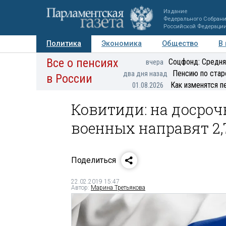
Издание
Федерального Собран
Российской Федераци
Политика
Экономика
Общество
В
Все о пенсиях
Фото
Авторы
Персоны
Мнения
Регионы
Соцфонд: Средня
вчера
Пенсию по стар
два дня назад
в России
Как изменятся п
01.08.2026
Ковитиди: на досроч
военных направят 2,
Поделиться
22.02.2019 15:47
Автор:
Марина Третьякова