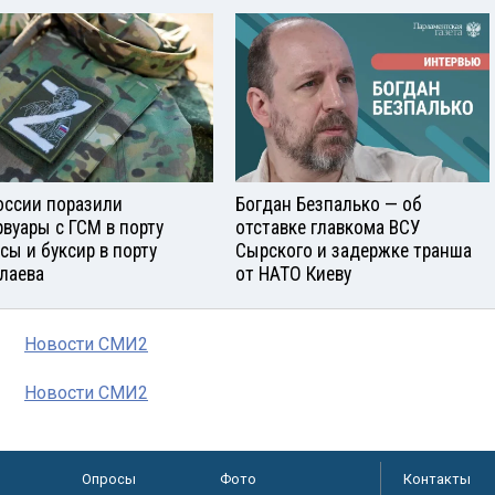
оссии поразили
Богдан Безпалько — об
рвуары с ГСМ в порту
отставке главкома ВСУ
сы и буксир в порту
Сырского и задержке транша
лаева
от НАТО Киеву
Новости СМИ2
Новости СМИ2
Опросы
Фото
Контакты