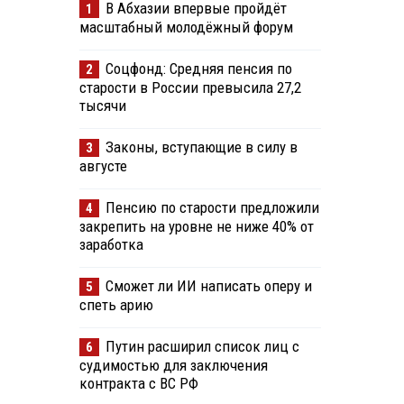
В Абхазии впервые пройдёт
1
масштабный молодёжный форум
Соцфонд: Средняя пенсия по
2
старости в России превысила 27,2
тысячи
Законы, вступающие в силу в
3
августе
Пенсию по старости предложили
4
закрепить на уровне не ниже 40% от
заработка
Сможет ли ИИ написать оперу и
5
спеть арию
Путин расширил список лиц с
6
судимостью для заключения
контракта с ВС РФ