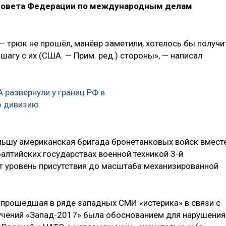
Совета Федерации по международным делам
— трюк не прошёл, манёвр заметили, хотелось бы получи
агу с их (США. — Прим. ред.) стороны», — написал
развернули у границ РФ в
ю дивизию
льшу американская бригада бронетанковых войск вмест
балтийских государствах военной техникой 3-й
 уровень присутствия до масштаба механизированной
 прошедшая в ряде западных СМИ «истерика» в связи с
учений «Запад-2017» была обоснованием для нарушения