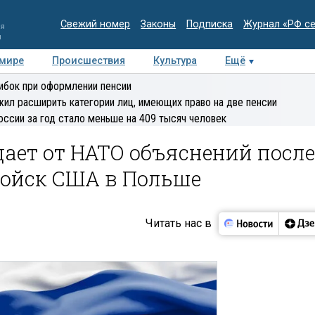
Свежий номер
Законы
Подписка
Журнал «РФ с
ия
и
 мире
Происшествия
Культура
Ещё
Медиацентр
Интервью
Колумнисты
Делова
ибок при оформлении пенсии
эксперт
ил расширить категории лиц, имеющих право на две пенсии
оссии за год стало меньше на 409 тысяч человек
дает от НАТО объяснений после
ойск США в Польше
Читать нас в