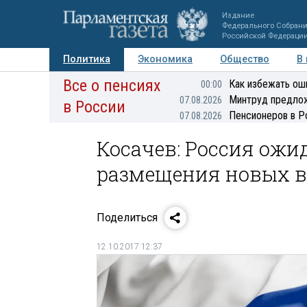
Издание
Федерального Собран
Российской Федераци
Политика
Экономика
Общество
В
Все о пенсиях
Фото
Авторы
Персоны
Мнения
Регионы
Как избежать ош
00:00
Минтруд предлож
07.08.2026
в России
Пенсионеров в Р
07.08.2026
Косачев: Россия ожи
размещения новых в
Поделиться
12.10.2017 12:37