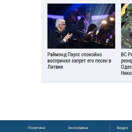
Раймонд Паулс спокойно
ВС Р
воспринял запрет его песен в
резе
Латвии
Одес
Нико
Политика
Экономика
Видео