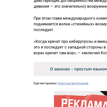
действующих договорённостей между 
дивизия — это значительно) вооружений
При этом глава международного комит
поднимается волна «стихийных» возмущ
последует.
«Когда кричат про киберугрозы и вме
это и последует с западной стороны в
вора» кричит сам вор», — заключил Ко
Ещё материалы:
Константин Косачев