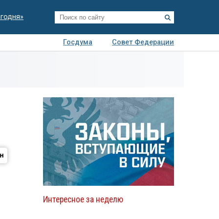
егодня»
Госдума
Совет Федерации
я
Авто
Недвижимость
Технологии
иза
Интересное за неделю