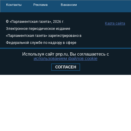
Контакты
Реклама
Вакансии
© «Парламентская газета», 2026 г.
Карта сайта
Электронное периодическое издание
«Парламентская газета» зарегистрировано в
Федеральной службе по надзору в сфере
связи, информационных технологий и
Используя сайт pnp.ru, Вы соглашаетесь с
массовых коммуникаций (Роскомнадзор) 05
использованием файлов cookie
августа 2011 года. 18+
СОГЛАСЕН
Свидетельство о регистрации Эл № ФС77-
46097
Учредитель — АНО «Парламентская газета»
Исполняющий обязанности главного
редактора — Абдуллаев М.Р.
Тел.: +7 (495) 637–69–79 E-mail:
pg@pnp.ru
«Парламентская газета» - официальное еженедельное издание
Федерального Собрания РФ. Издается с 1997 года. Учредители
газеты - Государственная Дума и Совет Федерации РФ. Официальный
публикатор федеральных конституционных законов, федеральных