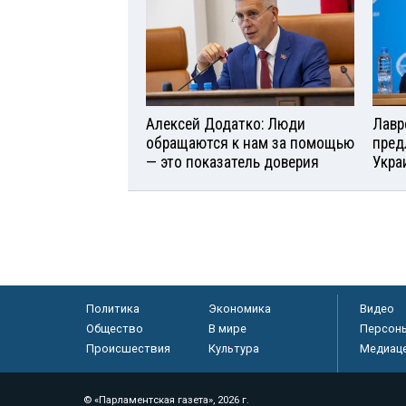
Алексей Додатко: Люди
Лавр
обращаются к нам за помощью
пред
— это показатель доверия
Укра
Политика
Экономика
Видео
Общество
В мире
Персон
Происшествия
Культура
Медиац
© «Парламентская газета», 2026 г.