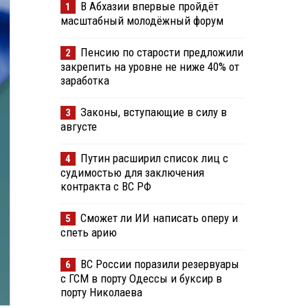
В Абхазии впервые пройдёт
1
масштабный молодёжный форум
Пенсию по старости предложили
2
закрепить на уровне не ниже 40% от
заработка
Законы, вступающие в силу в
3
августе
Путин расширил список лиц с
4
судимостью для заключения
контракта с ВС РФ
Сможет ли ИИ написать оперу и
5
спеть арию
ВС России поразили резервуары
6
с ГСМ в порту Одессы и буксир в
порту Николаева