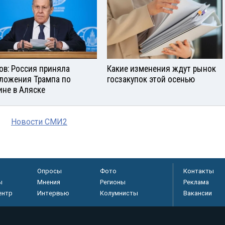
ов: Россия приняла
Какие изменения ждут рынок
ложения Трампа по
госзакупок этой осенью
ине в Аляске
Новости СМИ2
Опросы
Фото
Контакты
ы
Мнения
Регионы
Реклама
ентр
Интервью
Колумнисты
Вакансии