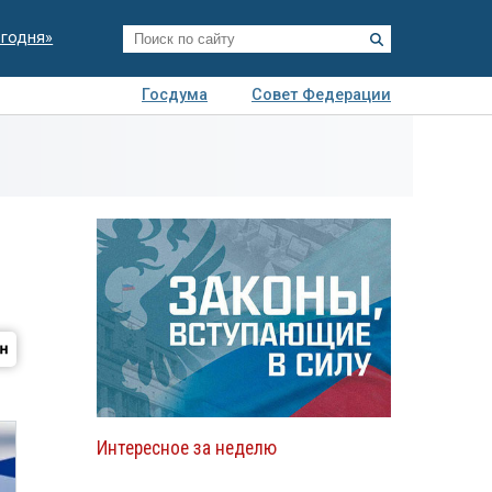
егодня»
Госдума
Совет Федерации
я
Авто
Недвижимость
Технологии
иза
Интересное за неделю