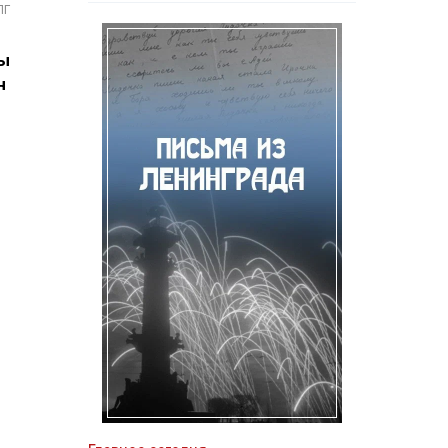
ПГ
бы
н