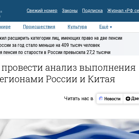
Свежий номер
Законы
Подписка
Журнал «РФ с
ия
и
 мире
Происшествия
Культура
Ещё
Медиацентр
Интервью
Колумнисты
Делова
ил расширить категории лиц, имеющих право на две пенсии
эксперт
оссии за год стало меньше на 409 тысяч человек
я пенсия по старости в России превысила 27,2 тысячи
о провести анализ выполнения
егионами России и Китая
Читать нас в