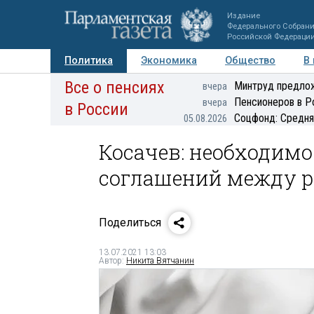
Издание
Федерального Собран
Российской Федераци
Политика
Экономика
Общество
В
Все о пенсиях
Фото
Авторы
Персоны
Мнения
Регионы
Минтруд предлож
вчера
Пенсионеров в Р
вчера
в России
Соцфонд: Средня
05.08.2026
Косачев: необходим
соглашений между р
Поделиться
13.07.2021 13:03
Автор:
Никита Вятчанин