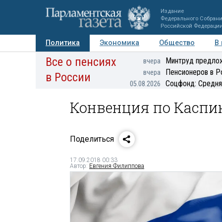
Издание
Федерального Собран
Российской Федераци
Политика
Экономика
Общество
В
Все о пенсиях
Фото
Авторы
Персоны
Мнения
Регионы
Минтруд предлож
вчера
Пенсионеров в Р
вчера
в России
Соцфонд: Средня
05.08.2026
Конвенция по Каспи
Поделиться
17.09.2018 00:33
Автор:
Евгения Филиппова