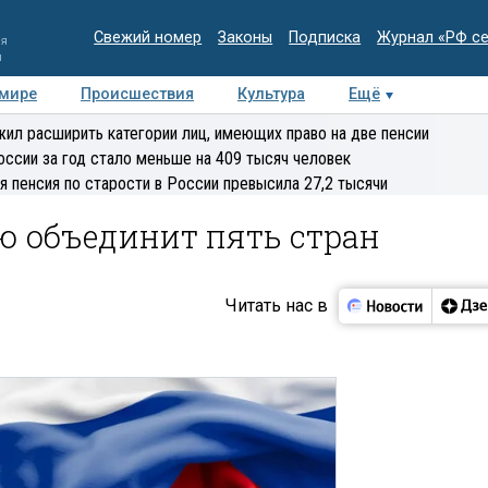
Свежий номер
Законы
Подписка
Журнал «РФ с
ия
и
 мире
Происшествия
Культура
Ещё
Медиацентр
Интервью
Колумнисты
Делова
ил расширить категории лиц, имеющих право на две пенсии
эксперт
оссии за год стало меньше на 409 тысяч человек
я пенсия по старости в России превысила 27,2 тысячи
ю объединит пять стран
Читать нас в