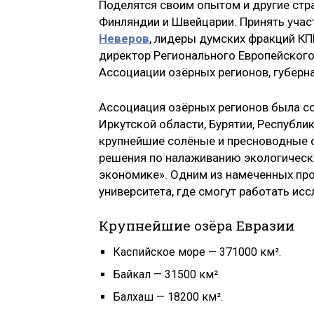
Поделятся своим опытом и другие стра
Финляндии и Швейцарии. Принять учас
Неверов
, лидеры думских фракций К
директор Регионального Европейског
Ассоциации озёрных регионов, губерн
Ассоциация озёрных регионов была со
Иркутской области, Бурятии, Республи
крупнейшие солёные и пресноводные о
решения по налаживанию экологическо
экономике». Одним из намеченных про
университета, где смогут работать ис
Крупнейшие озёра Евразии
Каспийское море — 371000 км².
Байкал — 31500 км².
Балхаш — 18200 км².