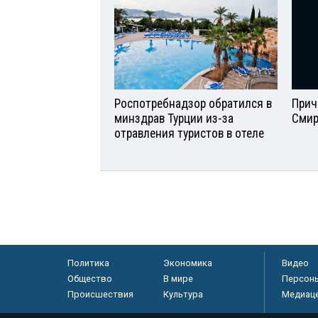
Роспотребнадзор обратился в
Прич
минздрав Турции из-за
Смир
отравления туристов в отеле
Политика
Экономика
Видео
Общество
В мире
Персон
Происшествия
Культура
Медиац