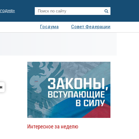
егодня»
Госдума
Совет Федерации
я
Авто
Недвижимость
Технологии
иза
Интересное за неделю