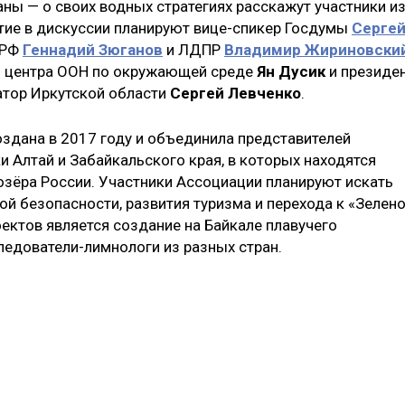
ны — о своих водных стратегиях расскажут участники и
тие в дискуссии планируют вице-спикер Госдумы
Серге
ПРФ
Геннадий Зюганов
и ЛДПР
Владимир Жириновски
о центра ООН по окружающей среде
Ян Дусик
и президе
атор Иркутской области
Сергей Левченко
.
здана в 2017 году и объединила представителей
ки Алтай и Забайкальского края, в которых находятся
зёра России. Участники Ассоциации планируют искать
й безопасности, развития туризма и перехода к «Зелен
ектов является создание на Байкале плавучего
следователи-лимнологи из разных стран.