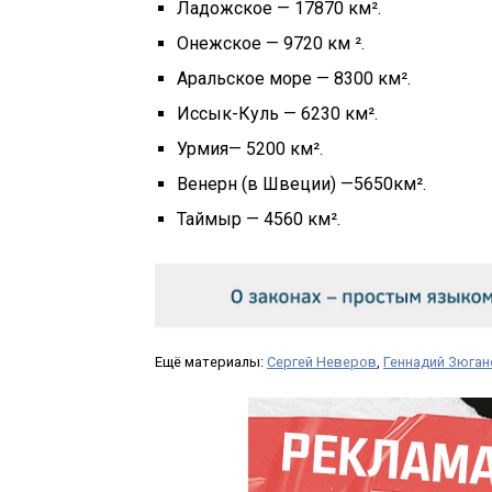
Ладожское — 17870 км².
Онежское — 9720 км ².
Аральское море — 8300 км².
Иссык-Куль — 6230 км².
Урмия— 5200 км².
Венерн (в Швеции) —5650км².
Таймыр — 4560 км².
Ещё материалы:
Сергей Неверов
,
Геннадий Зюган