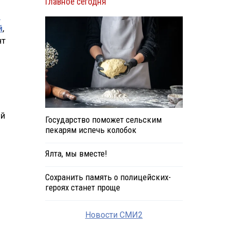
Главное сегодня
з
й
й
,
нт
ой
Государство поможет сельским
пекарям испечь колобок
Ялта, мы вместе!
Сохранить память о полицейских-
героях станет проще
Новости СМИ2