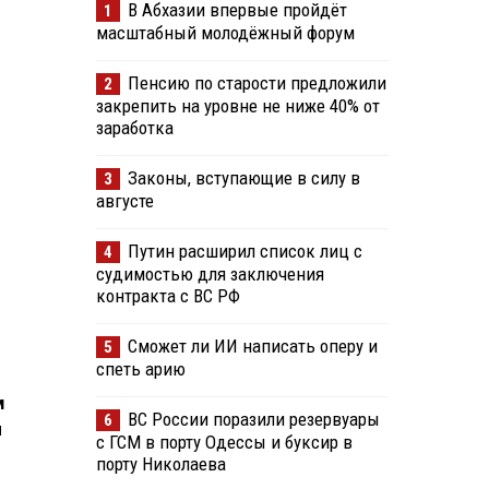
В Абхазии впервые пройдёт
1
масштабный молодёжный форум
Пенсию по старости предложили
2
закрепить на уровне не ниже 40% от
заработка
Законы, вступающие в силу в
3
августе
Путин расширил список лиц с
4
судимостью для заключения
контракта с ВС РФ
Сможет ли ИИ написать оперу и
5
спеть арию
м
ВС России поразили резервуары
6
я
с ГСМ в порту Одессы и буксир в
порту Николаева