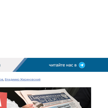
ов
,
Владимир Жириновский