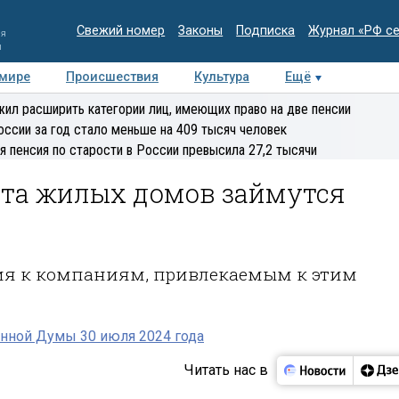
Свежий номер
Законы
Подписка
Журнал «РФ с
ия
и
 мире
Происшествия
Культура
Ещё
Медиацентр
Интервью
Колумнисты
Делова
ил расширить категории лиц, имеющих право на две пенсии
эксперт
оссии за год стало меньше на 409 тысяч человек
я пенсия по старости в России превысила 27,2 тысячи
та жилых домов займутся
ния к компаниям, привлекаемым к этим
нной Думы 30 июля 2024 года
Читать нас в