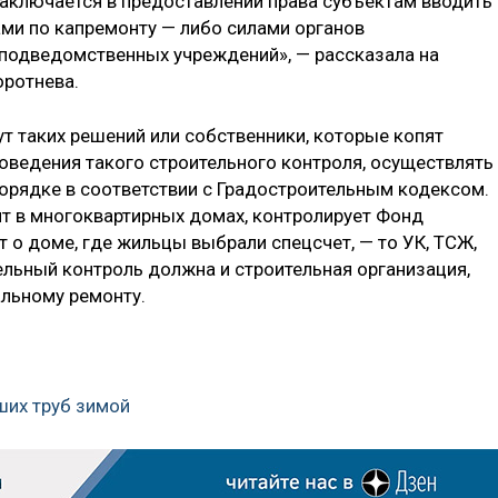
заключается в предоставлении права субъектам вводить
ми по капремонту — либо силами органов
 подведомственных учреждений», — рассказала на
оротнева.
мут таких решений или собственники, которые копят
роведения такого строительного контроля, осуществлять
орядке в соответствии с Градостроительным кодексом.
нт в многоквартирных домах, контролирует Фонд
т о доме, где жильцы выбрали спецсчет, — то УК, ТСЖ,
льный контроль должна и строительная организация,
альному ремонту.
ших труб зимой