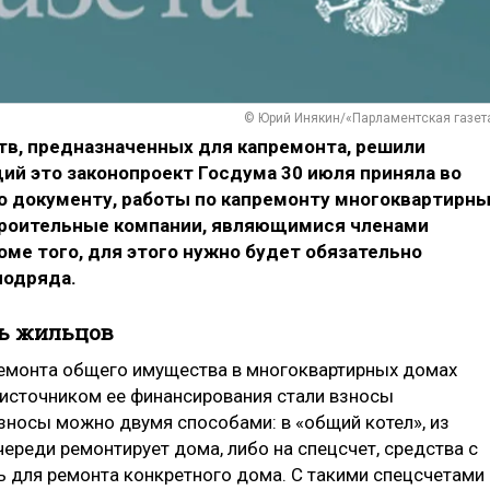
© Юрий Инякин/«Парламентская газет
тв, предназначенных для капремонта, решили
й это законопроект Госдума 30 июля приняла во
но документу, работы по капремонту многоквартирн
троительные компании, являющимися членами
ме того, для этого нужно будет обязательно
подряда.
ть жильцов
ремонта общего имущества в многоквартирных домах
 источником ее финансирования стали взносы
взносы можно двумя способами: в «общий котел», из
ереди ремонтирует дома, либо на спецсчет, средства с
 для ремонта конкретного дома. С такими спецсчетами 