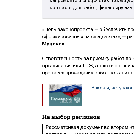
капремонте и спецсчетах. Также д
контроля для работ, финансируемых
«Цель законопроекта — обеспечить пр
сформированных на спецсчетах», — ра
Муценек
.
Ответственность за приемку работ по 
организация или ТСЖ, а также организ
процессе проведения работ по капита
Законы, вступающи
На выбор регионов
Рассматривая документ во втором чт