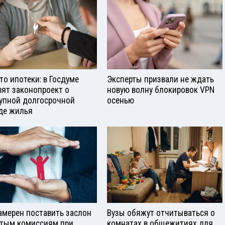
то ипотеки: в Госдуме
Эксперты призвали не ждать
вят законопроект о
новую волну блокировок VPN
упной долгосрочной
осенью
де жилья
амерен поставить заслон
Вузы обяжут отчитываться о
тым комиссиям при
комнатах в общежитиях для