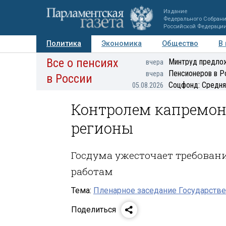
Издание
Федерального Собран
Российской Федераци
Политика
Экономика
Общество
В
Все о пенсиях
Фото
Авторы
Персоны
Мнения
Регионы
Минтруд предлож
вчера
Пенсионеров в Р
вчера
в России
Соцфонд: Средня
05.08.2026
Контролем капремон
регионы
Госдума ужесточает требова
работам
Тема:
Пленарное заседание Государстве
Поделиться