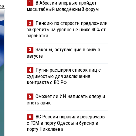
В Абхазии впервые пройдёт
1
4-8
масштабный молодёжный форум
Пенсию по старости предложили
2
закрепить на уровне не ниже 40% от
заработка
Законы, вступающие в силу в
3
августе
Путин расширил список лиц с
4
судимостью для заключения
контракта с ВС РФ
Сможет ли ИИ написать оперу и
5
спеть арию
ВС России поразили резервуары
6
с ГСМ в порту Одессы и буксир в
порту Николаева