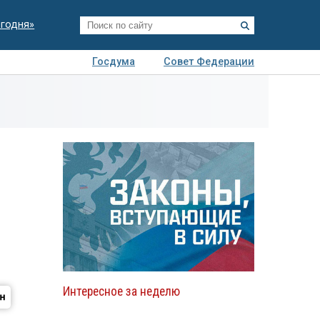
егодня»
Госдума
Совет Федерации
я
Авто
Недвижимость
Технологии
иза
Интересное за неделю