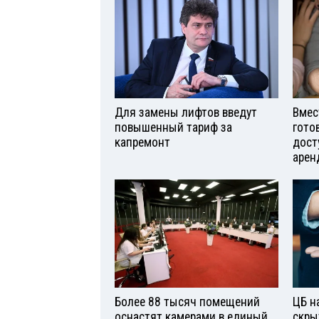
Для замены лифтов введут
Вмес
повышенный тариф за
гото
капремонт
дост
арен
Более 88 тысяч помещений
ЦБ н
оснастят камерами в единый
скры