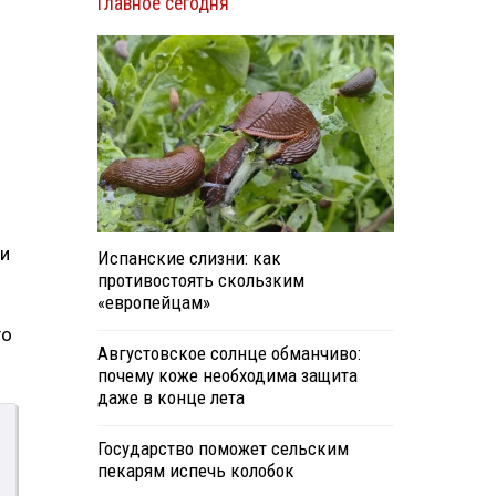
Главное сегодня
чи
Испанские слизни: как
противостоять скользким
«европейцам»
го
Августовское солнце обманчиво:
почему коже необходима защита
даже в конце лета
Государство поможет сельским
пекарям испечь колобок