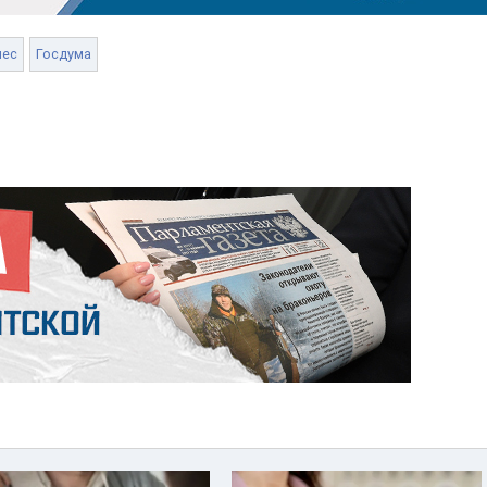
нес
Госдума