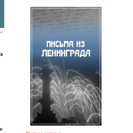
а»
ых
и