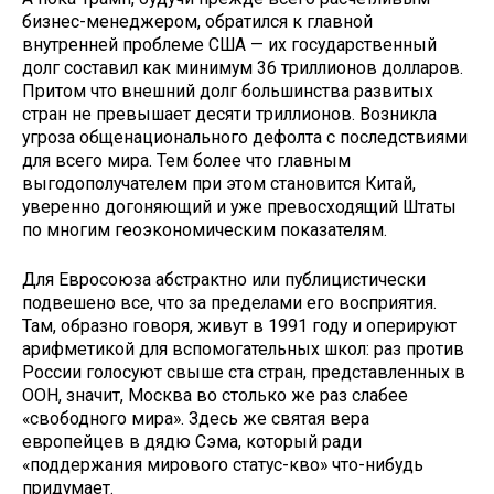
бизнес-менеджером, обратился к главной
внутренней проблеме США — их государственный
долг составил как минимум 36 триллионов долларов.
Притом что внешний долг большинства развитых
стран не превышает десяти триллионов. Возникла
угроза общенационального дефолта с последствиями
для всего мира. Тем более что главным
выгодополучателем при этом становится Китай,
уверенно догоняющий и уже превосходящий Штаты
по многим геоэкономическим показателям.
Для Евросоюза абстрактно или публицистически
подвешено все, что за пределами его восприятия.
Там, образно говоря, живут в 1991 году и оперируют
арифметикой для вспомогательных школ: раз против
России голосуют свыше ста стран, представленных в
ООН, значит, Москва во столько же раз слабее
«свободного мира». Здесь же святая вера
европейцев в дядю Сэма, который ради
«поддержания мирового статус-кво» что-нибудь
придумает.