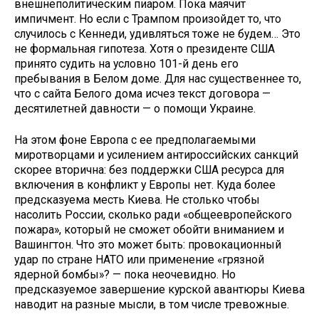
внешнеполитическим пиаром. Пока маячит
импичмент. Но если с Трампом произойдет то, что
случилось с Кеннеди, удивляться тоже не будем… Это
не формальная гипотеза. Хотя о президенте США
принято судить на условно 101-й день его
пребывания в Белом доме. Для нас существеннее то,
что с сайта Белого дома исчез текст договора —
десятилетней давности — о помощи Украине.
На этом фоне Европа с ее предполагаемыми
миротворцами и усилением антироссийских санкций
скорее вторична: без поддержки США ресурса для
включения в конфликт у Европы нет. Куда более
предсказуема месть Киева. Не столько чтобы
насолить России, сколько ради «общеевропейского
пожара», который не сможет обойти вниманием и
Вашингтон. Что это может быть: провокационный
удар по стране НАТО или применение «грязной
ядерной бомбы»? — пока неочевидно. Но
предсказуемое завершение курской авантюры Киева
наводит на разные мысли, в том числе тревожные.