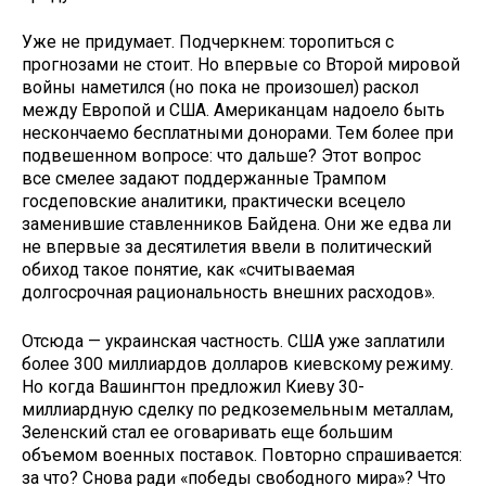
Уже не придумает. Подчеркнем: торопиться с
прогнозами не стоит. Но впервые со Второй мировой
войны наметился (но пока не произошел) раскол
между Европой и США. Американцам надоело быть
нескончаемо бесплатными донорами. Тем более при
подвешенном вопросе: что дальше? Этот вопрос
все смелее задают поддержанные Трампом
госдеповские аналитики, практически всецело
заменившие ставленников Байдена. Они же едва ли
не впервые за десятилетия ввели в политический
обиход такое понятие, как «считываемая
долгосрочная рациональность внешних расходов».
Отсюда — украинская частность. США уже заплатили
более 300 миллиардов долларов киевскому режиму.
Но когда Вашингтон предложил Киеву 30-
миллиардную сделку по редкоземельным металлам,
Зеленский стал ее оговаривать еще большим
объемом военных поставок. Повторно спрашивается:
за что? Снова ради «победы свободного мира»? Что