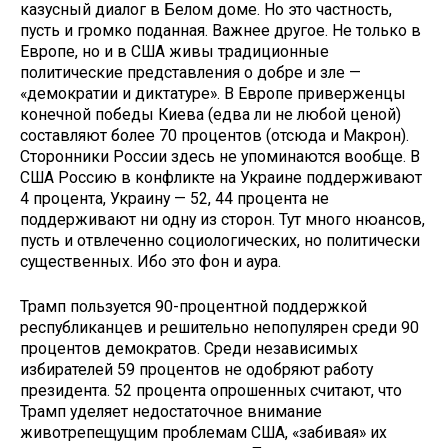
казусный диалог в Белом доме. Но это частность,
пусть и громко поданная. Важнее другое. Не только в
Европе, но и в США живы традиционные
политические представления о добре и зле —
«демократии и диктатуре». В Европе приверженцы
конечной победы Киева (едва ли не любой ценой)
составляют более 70 процентов (отсюда и Макрон).
Сторонники России здесь не упоминаются вообще. В
США Россию в конфликте на Украине поддерживают
4 процента, Украину — 52, 44 процента не
поддерживают ни одну из сторон. Тут много нюансов,
пусть и отвлеченно социологических, но политически
существенных. Ибо это фон и аура.
Трамп пользуется 90-процентной поддержкой
республиканцев и решительно непопулярен среди 90
процентов демократов. Среди независимых
избирателей 59 процентов не одобряют работу
президента. 52 процента опрошенных считают, что
Трамп уделяет недостаточное внимание
животрепещущим проблемам США, «забивая» их