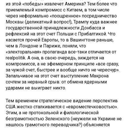
из этой «победы» извлечет Америка? Тем более что
приемлемый компромисс с Китаем, в том числе
через неформально «поощренное» посредничество
Москвы (деликатный вопрос!), Трампу куда важнее
государственной принадлежности Донбасса и
рефлексий на этот счет Польши с Прибалтикой. Что
касается прочей Европы, то в Вашингтоне раньше,
чем в Лондоне и Париже, поняли, что
«электоральная» пропаганда все-таки отличается от
realpolitik. А она, в свою очередь, зиждется на
компромиссе, а не эфемерном принципе «все сразу,
за чужой счет, быстрее и вообще ничто не чересчур».
Запальчивое на этот счет выступление Макрона
сочтем за нервный срыв: от обмена ядерными
ударами не выиграет никто.
Тем временем стратегическое видение перспектив
США жестко сталкивается с «евроместечковостью».
Этим, а не протокольной и филологической
безграмотностью Зеленского (неужели на Украине не
нашлось грамотного переводчика?) объясняется