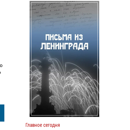
го
о
Главное сегодня