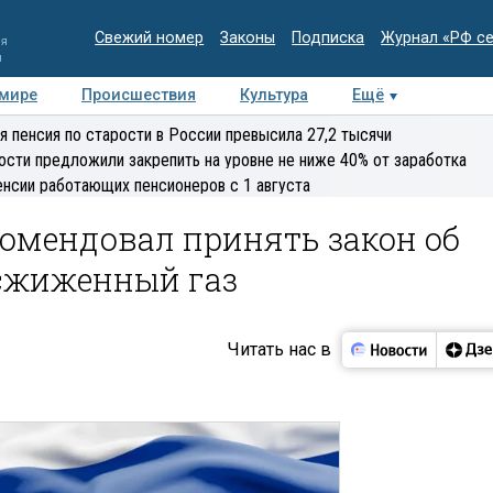
Свежий номер
Законы
Подписка
Журнал «РФ с
ия
и
 мире
Происшествия
Культура
Ещё
Медиацентр
Интервью
Колумнисты
Делова
я пенсия по старости в России превысила 27,2 тысячи
эксперт
ости предложили закрепить на уровне не ниже 40% от заработка
енсии работающих пенсионеров с 1 августа
омендовал принять закон об
 сжиженный газ
Читать нас в