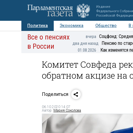
Издание
Федерального Собран
Российской Федераци
Политика
Экономика
Общество
В
Все о пенсиях
Фото
Авторы
Персоны
Мнения
Регионы
Соцфонд: Средня
вчера
Пенсию по стар
два дня назад
в России
Как изменятся п
01.08.2026
Комитет Совфеда рек
обратном акцизе на
Поделиться
06.10.2020 14:07
Автор:
Мария Соколова