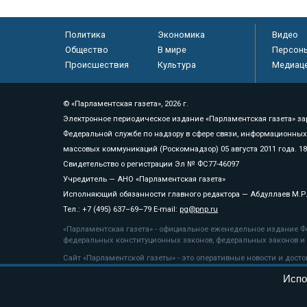
Политика
Экономика
Видео
Общество
В мире
Персон
Происшествия
Культура
Медиац
© «Парламентская газета», 2026 г.
Электронное периодическое издание «Парламентская газета» за
Федеральной службе по надзору в сфере связи, информационных
массовых коммуникаций (Роскомнадзор) 05 августа 2011 года. 1
Свидетельство о регистрации Эл № ФС77-46097
Учредитель — АНО «Парламентская газета»
Исполняющий обязанности главного редактора — Абдуллаев М.Р
Тел.: +7 (495) 637–69–79 E-mail:
pg@pnp.ru
«Парламентская газета» - официальное еженедельное издание Фе
федеральных конституционных законов, федеральных законов и а
Сайт «Парламентской газеты» - это оперативные новости и дост
«Парламентской газеты» активная ссылка на pnp.ru обязательна.
Испо
На информационном ресурсе применяются
рекомендательные т
Положение о защите персональных данных