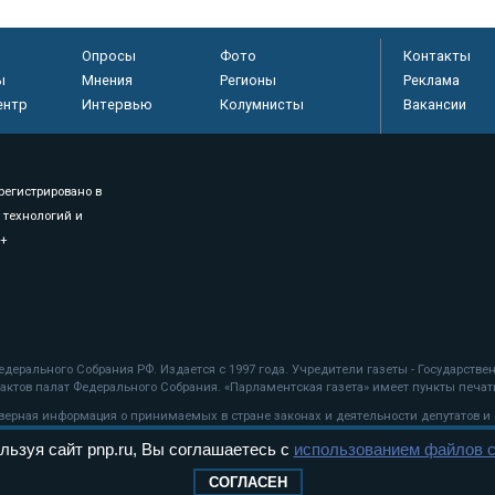
Опросы
Фото
Контакты
ы
Мнения
Регионы
Реклама
ентр
Интервью
Колумнисты
Вакансии
регистрировано в
 технологий и
8+
.
дерального Собрания РФ. Издается с 1997 года. Учредители газеты - Государств
ктов палат Федерального Собрания. «Парламентская газета» имеет пункты печати
оверная информация о принимаемых в стране законах и деятельности депутатов и
льзуя сайт pnp.ru, Вы соглашаетесь с
использованием файлов c
ехнологии
СОГЛАСЕН