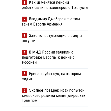
Как изменятся пенсии
1
работающих пенсионеров с 1 августа
Владимир Джабаров — о том,
2
зачем Европе Армения
Законы, вступающие в силу в
3
августе
В МИД России заявили о
4
подготовке Европы к войне с
Россией
Ереван рубит сук, на котором
5
сидит
Эксперт предрек крах попыток
6
киевского режима манипулировать
Трампом