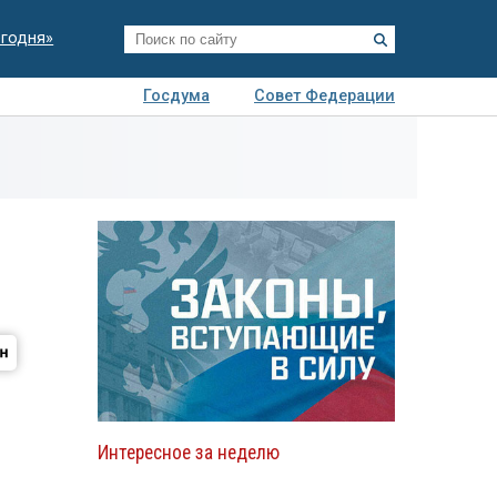
егодня»
Госдума
Совет Федерации
я
Авто
Недвижимость
Технологии
иза
Интересное за неделю