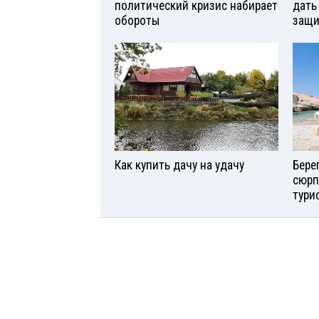
политический кризис набирает
дать
обороты
защи
Как купить дачу на удачу
Бере
сюрп
тури