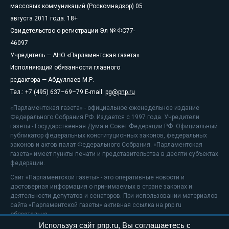
массовых коммуникаций (Роскомнадзор) 05
августа 2011 года. 18+
Свидетельство о регистрации Эл № ФС77-
46097
Учредитель — АНО «Парламентская газета»
Исполняющий обязанности главного
редактора — Абдуллаев М.Р.
Тел.: +7 (495) 637–69–79 E-mail:
pg@pnp.ru
«Парламентская газета» - официальное еженедельное издание
Федерального Собрания РФ. Издается с 1997 года. Учредители
газеты - Государственная Дума и Совет Федерации РФ. Официальный
публикатор федеральных конституционных законов, федеральных
законов и актов палат Федерального Собрания. «Парламентская
газета» имеет пункты печати и представительства в десяти субъектах
федерации.
Сайт «Парламентской газеты» - это оперативные новости и
достоверная информация о принимаемых в стране законах и
деятельности депутатов и сенаторов. При использовании материалов
сайта «Парламентской газеты» активная ссылка на pnp.ru
обязательна.
Используя сайт pnp.ru, Вы соглашаетесь с
На информационном ресурсе применяются
рекомендательные