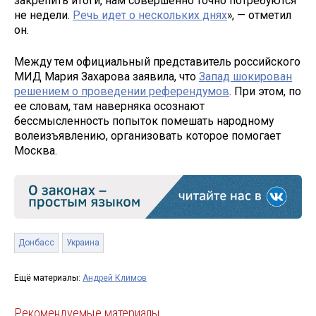
закрепить итоги, нам совершенно точно потребуются
не недели.
Речь идет о нескольких днях
», — отметил
он.
Между тем официальный представитель российского
МИД Мария Захарова заявила, что
Запад шокирован
решением о проведении референдумов
. При этом, по
ее словам, там наверняка осознают
бессмысленность попыток помешать народному
волеизъявлению, организовать которое помогает
Москва.
Донбасс
Украина
Ещё материалы:
Андрей Климов
Рекомендуемые материалы